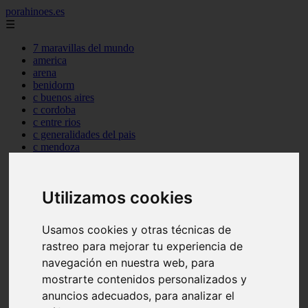
porahinoes.es
☰
7 maravillas del mundo
america
arena
benidorm
c buenos aires
c cordoba
c entre rios
c generalidades del pais
c mendoza
c neuquen
c provincias
c rio negro
Utilizamos cookies
c santa fe
c tierra de fuego
c tucuman
Usamos cookies y otras técnicas de
c zona austral
rastreo para mejorar tu experiencia de
carmen
category
navegación en nuestra web, para
destinos
mostrarte contenidos personalizados y
gijon
anuncios adecuados, para analizar el
lanzarote
live