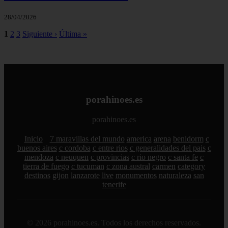
28/04/2026
1
2
3
Siguiente ›
Última »
porahinoes.es
porahinoes.es
Inicio
7 maravillas del mundo
america
arena
benidorm
c
buenos aires
c cordoba
c entre rios
c generalidades del pais
c
mendoza
c neuquen
c provincias
c rio negro
c santa fe
c
tierra de fuego
c tucuman
c zona austral
carmen
category
destinos
gijon
lanzarote
live
monumentos
naturaleza
san
tenerife
© 2026 porahinoes.es. Todos los derechos reservados.