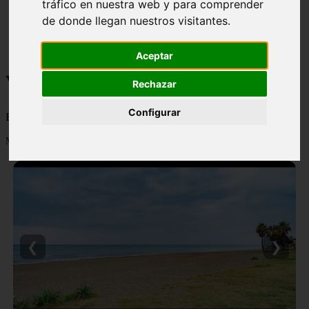
tráfico en nuestra web y para comprender
monumentos
de donde llegan nuestros visitantes.
naturaleza
san
tenerife
Aceptar
Viajes y turismo
Rechazar
Configurar
Blog sobre viajes y turismo, nacional e internacional, caro y barato
Mostrando 1 - 24 de 502 artículos
❮
❯