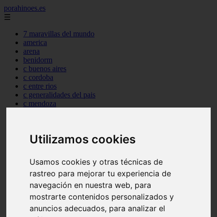
porahinoes.es
☰
7 maravillas del mundo
america
arena
benidorm
c buenos aires
c cordoba
c entre rios
c generalidades del pais
c mendoza
c neuquen
c provincias
c rio negro
Utilizamos cookies
c santa fe
c tierra de fuego
c tucuman
Usamos cookies y otras técnicas de
c zona austral
rastreo para mejorar tu experiencia de
carmen
category
navegación en nuestra web, para
destinos
mostrarte contenidos personalizados y
gijon
anuncios adecuados, para analizar el
lanzarote
live