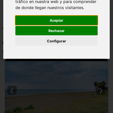
tráfico en nuestra web y para comprender
monumentos
de donde llegan nuestros visitantes.
naturaleza
san
tenerife
Aceptar
Viajes y turismo
Rechazar
Configurar
Blog sobre viajes y turismo, nacional e internacional, caro y barato
Mostrando 1 - 24 de 502 artículos
❮
❯