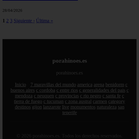
28/04/2026
1
2
3
Siguiente ›
Última »
porahinoes.es
porahinoes.es
Inicio
7 maravillas del mundo
america
arena
benidorm
c
buenos aires
c cordoba
c entre rios
c generalidades del pais
c
mendoza
c neuquen
c provincias
c rio negro
c santa fe
c
tierra de fuego
c tucuman
c zona austral
carmen
category
destinos
gijon
lanzarote
live
monumentos
naturaleza
san
tenerife
© 2026 porahinoes.es. Todos los derechos reservados.