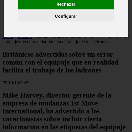
Rechazar
live
monumentos
naturaleza
Configurar
san
tenerife
Inicio
>
turismo
>
Británicos advertidos sobre un error común con el
equipaje que en realidad facilita el trabajo de los ladrones
Británicos advertidos sobre un error
común con el equipaje que en realidad
facilita el trabajo de los ladrones
📅 10/10/2025
Mike Harvey, director gerente de la
empresa de mudanzas 1st Move
International, ha advertido a los
vacacionistas sobre incluir cierta
información en las etiquetas del equipaje