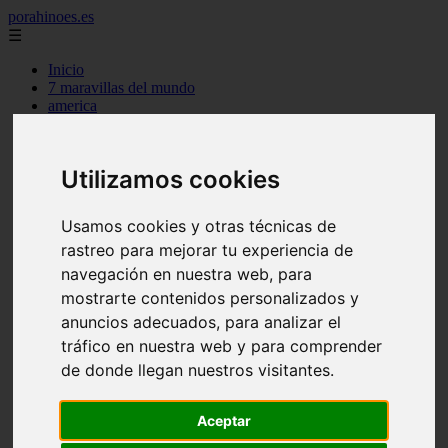
porahinoes.es
☰
Inicio
7 maravillas del mundo
america
arena
benidorm
c buenos aires
Utilizamos cookies
c cordoba
c entre rios
c generalidades del pais
Usamos cookies y otras técnicas de
c mendoza
rastreo para mejorar tu experiencia de
c neuquen
c provincias
navegación en nuestra web, para
c rio negro
mostrarte contenidos personalizados y
c santa fe
anuncios adecuados, para analizar el
c tierra de fuego
c tucuman
tráfico en nuestra web y para comprender
c zona austral
de donde llegan nuestros visitantes.
carmen
category
destinos
Aceptar
gijon
lanzarote