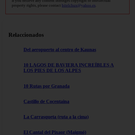
If you believe any content infringes copyright or intellectual
property rights, please contact
bitelchux@yahoo.es
.
Relaccionados
Del aeropuerto al centro de Kaunas
10 LAGOS DE BAVIERA INCREÍBLES A
LOS PIES DE LOS ALPES
10 Rutas por Granada
Castillo de Cocentaina
La Carrasqueta (ruta a la cima)
El Cantal del Pixaor (Maigmó)