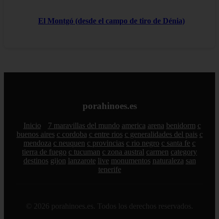
El Montgó (desde el campo de tiro de Dénia)
porahinoes.es
Inicio
7 maravillas del mundo
america
arena
benidorm
c
buenos aires
c cordoba
c entre rios
c generalidades del pais
c
mendoza
c neuquen
c provincias
c rio negro
c santa fe
c
tierra de fuego
c tucuman
c zona austral
carmen
category
destinos
gijon
lanzarote
live
monumentos
naturaleza
san
tenerife
© 2026 porahinoes.es. Todos los derechos reservados.