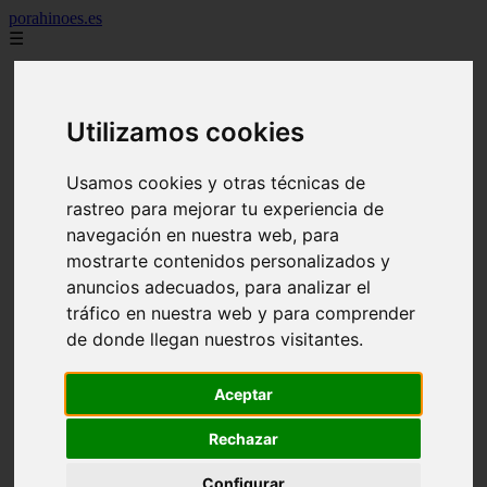
porahinoes.es
☰
7 maravillas del mundo
america
arena
Utilizamos cookies
benidorm
c buenos aires
c cordoba
Usamos cookies y otras técnicas de
c entre rios
rastreo para mejorar tu experiencia de
c generalidades del pais
c mendoza
navegación en nuestra web, para
c neuquen
mostrarte contenidos personalizados y
c provincias
anuncios adecuados, para analizar el
c rio negro
c santa fe
tráfico en nuestra web y para comprender
c tierra de fuego
de donde llegan nuestros visitantes.
c tucuman
c zona austral
carmen
Aceptar
category
destinos
Rechazar
gijon
lanzarote
Configurar
live