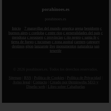
porahinoes.es
porahinoes.es
Inicio
7 maravillas del mundo
america
arena
benidorm
c
buenos aires
c cordoba
c entre rios
c generalidades del pais
c
mendoza
c neuquen
c provincias
c rio negro
c santa fe
c
tierra de fuego
c tucuman
c zona austral
carmen
category
destinos
gijon
lanzarote
live
monumentos
naturaleza
san
tenerife
© 2026 porahinoes.es. Todos los derechos reservados.
Sitemap
|
RSS
|
Política de Cookies
|
Política de Privacidad
|
Aviso legal
|
Contacto
|
Creado por 0lemiswebs SEO y
Diseño web
|
Libro sobre Cabañuelas