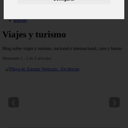
monumentos
naturaleza
san
tenerife
Viajes y turismo
Blog sobre viajes y turismo, nacional e internacional, caro y barato
Mostrando 1 - 2 de 2 artículos
❮
❯