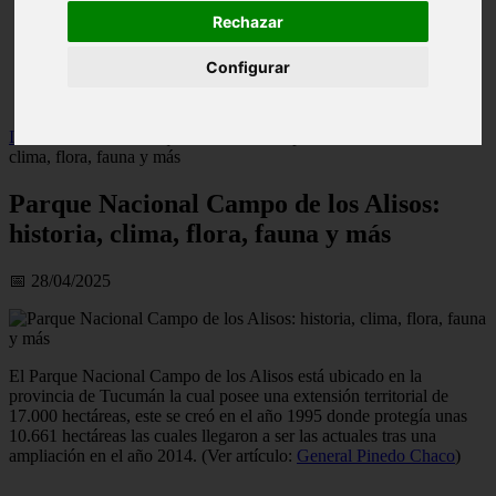
live
Rechazar
monumentos
naturaleza
Configurar
san
tenerife
Inicio
>
turismo
>
Parque Nacional Campo de los Alisos: historia,
clima, flora, fauna y más
Parque Nacional Campo de los Alisos:
historia, clima, flora, fauna y más
📅 28/04/2025
El Parque Nacional Campo de los Alisos está ubicado en la
provincia de Tucumán la cual posee una extensión territorial de
17.000 hectáreas, este se creó en el año 1995 donde protegía unas
10.661 hectáreas las cuales llegaron a ser las actuales tras una
ampliación en el año 2014. (Ver artículo:
General Pinedo Chaco
)