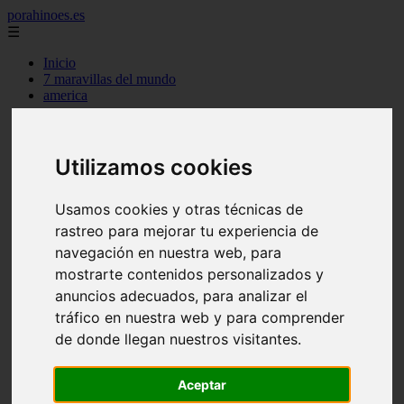
porahinoes.es
☰
Inicio
7 maravillas del mundo
america
arena
benidorm
c buenos aires
c cordoba
Utilizamos cookies
c entre rios
c generalidades del pais
Usamos cookies y otras técnicas de
c mendoza
c neuquen
rastreo para mejorar tu experiencia de
c provincias
navegación en nuestra web, para
c rio negro
mostrarte contenidos personalizados y
c santa fe
c tierra de fuego
anuncios adecuados, para analizar el
c tucuman
tráfico en nuestra web y para comprender
c zona austral
de donde llegan nuestros visitantes.
carmen
category
destinos
Aceptar
gijon
lanzarote