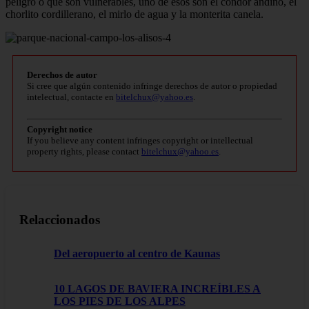
peligro o que son vulnerables, uno de esos son el cóndor andino, el
chorlito cordillerano, el mirlo de agua y la monterita canela.
Derechos de autor
Si cree que algún contenido infringe derechos de autor o propiedad
intelectual, contacte en
bitelchux@yahoo.es
.
Copyright notice
If you believe any content infringes copyright or intellectual
property rights, please contact
bitelchux@yahoo.es
.
Relaccionados
Del aeropuerto al centro de Kaunas
10 LAGOS DE BAVIERA INCREÍBLES A
LOS PIES DE LOS ALPES