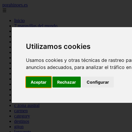
porahinoes.es
☰
Inicio
7 maravillas del mundo
america
arena
benidorm
Utilizamos cookies
c buenos aires
c cordoba
c entre rios
Usamos cookies y otras técnicas de rastreo pa
c generalidades del pais
anuncios adecuados, para analizar el tráfico e
c mendoza
c neuquen
c provincias
Aceptar
Rechazar
Configurar
c rio negro
c santa fe
c tierra de fuego
c tucuman
c zona austral
carmen
category
destinos
gijon
lanzarote