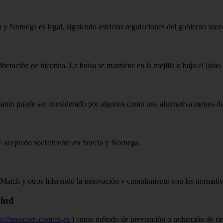
 y Noruega es legal, siguiendo estrictas regulaciones del gobierno suec
liberación de nicotina. La bolsa se mantiene en la mejilla o bajo el labio 
 tanto puede ser considerado por algunos como una alternativa menos d
nte aceptado socialmente en Suecia y Noruega.
atch y otros liderando la innovación y cumplimiento con las normativa
alud
ps://snuscorp.com/es-es
) como método de prevención o reducción de ries