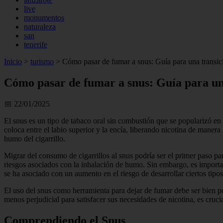
live
monumentos
naturaleza
san
tenerife
Inicio
>
turismo
>
Cómo pasar de fumar a snus: Guía para una transic
Cómo pasar de fumar a snus: Guía para un
📅 22/01/2025
El snus es un tipo de tabaco oral sin combustión que se popularizó en
coloca entre el labio superior y la encía, liberando nicotina de maner
humo del cigarrillo.
Migrar del consumo de cigarrillos al snus podría ser el primer paso pa
riesgos asociados con la inhalación de humo. Sin embargo, es important
se ha asociado con un aumento en el riesgo de desarrollar ciertos tipo
El uso del snus como herramienta para dejar de fumar debe ser bien 
menos perjudicial para satisfacer sus necesidades de nicotina, es crucia
Comprendiendo el Snus