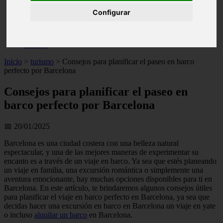
live
Configurar
monumentos
naturaleza
san
tenerife
Inicio
>
turismo
>
Consejos para planificar el paseo en barco
perfecto por Barcelona
Consejos para planificar el paseo en
barco perfecto por Barcelona
📅 20/01/2025
Barcelona es una ciudad costera con una belleza natural
espectacular, y una de las mejores maneras de experimentar su
encanto es a través de un viaje en barco. Ya sea que estés planeando
un viaje en familia, una excursión romántica o simplemente una
aventura emocionante, hay muchas opciones disponibles para ti en
Barcelona. En este artículo, te brindaremos algunos consejos útiles
para planificar el viaje en barco perfecto en Barcelona, ya sea que
decidas hacer una excursión en barco en Barcelona un viaje en yate
o incluso
alquilar un barco
en Barcelona.