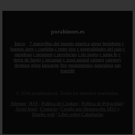
porahinoes.es
Inicio
7 maravillas del mundo
america
arena
benidorm
c
buenos aires
c cordoba
c entre rios
c generalidades del pais
c
mendoza
c neuquen
c provincias
c rio negro
c santa fe
c
tierra de fuego
c tucuman
c zona austral
carmen
category
destinos
gijon
lanzarote
live
monumentos
naturaleza
san
tenerife
© 2026 porahinoes.es. Todos los derechos reservados.
Sitemap
|
RSS
|
Política de Cookies
|
Política de Privacidad
|
Aviso legal
|
Contacto
|
Creado por 0lemiswebs SEO y
Diseño web
|
Libro sobre Cabañuelas