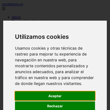
porahinoes.es
☰
Inicio
7 maravillas del mundo
america
arena
benidorm
Utilizamos cookies
c buenos aires
c cordoba
Usamos cookies y otras técnicas de
c entre rios
c generalidades del pais
rastreo para mejorar tu experiencia de
c mendoza
navegación en nuestra web, para
c neuquen
mostrarte contenidos personalizados y
c provincias
c rio negro
anuncios adecuados, para analizar el
c santa fe
tráfico en nuestra web y para comprender
c tierra de fuego
de donde llegan nuestros visitantes.
c tucuman
c zona austral
carmen
Aceptar
category
destinos
gijon
Rechazar
lanzarote