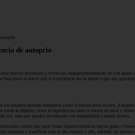
 autoprio
iencia de autoprio
 crear nuevos recuerdos y vivencias. Independientemente de con quien vi
os buscamos es hacer que la experiencia sea la mejor y que así, queramo
e los usuarios puedan manejarse como si fueran unos locales. Autoprio,
ue como te dijimos, vives la experiencia como si fueras un local y tiene
da vez, sino que puedes movilizarte con tranquilidad a donde desees.
demasiado común que para visitar lugares turísticos hayan guías o buses
chos horarios y planificar todo tu día entorno a ello, además, no puedes 