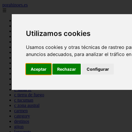
porahinoes.es
☰
Inicio
7 maravillas del mundo
america
Utilizamos cookies
arena
benidorm
Usamos cookies y otras técnicas de rastreo pa
c buenos aires
c cordoba
anuncios adecuados, para analizar el tráfico e
c entre rios
c generalidades del pais
c mendoza
Aceptar
Rechazar
Configurar
c neuquen
c provincias
c rio negro
c santa fe
c tierra de fuego
c tucuman
c zona austral
carmen
category
destinos
gijon
lanzarote