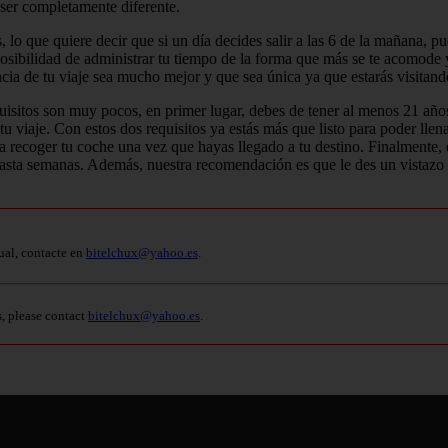
e ser completamente diferente.
s, lo que quiere decir que si un día decides salir a las 6 de la mañana, pu
posibilidad de administrar tu tiempo de la forma que más se te acomode y
cia de tu viaje sea mucho mejor y que sea única ya que estarás visitando
quisitos son muy pocos, en primer lugar, debes de tener al menos 21 año
 viaje. Con estos dos requisitos ya estás más que listo para poder llena
 para recoger tu coche una vez que hayas llegado a tu destino. Finalmente
 hasta semanas. Además, nuestra recomendación es que le des un vistazo a
ual, contacte en
bitelchux@yahoo.es
.
s, please contact
bitelchux@yahoo.es
.