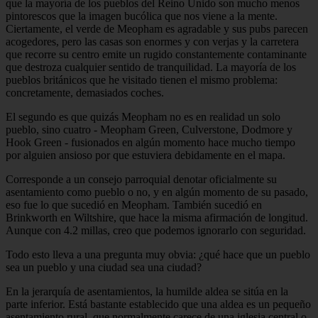
que la mayoría de los pueblos del Reino Unido son mucho menos
pintorescos que la imagen bucólica que nos viene a la mente.
Ciertamente, el verde de Meopham es agradable y sus pubs parecen
acogedores, pero las casas son enormes y con verjas y la carretera
que recorre su centro emite un rugido constantemente contaminante
que destroza cualquier sentido de tranquilidad. La mayoría de los
pueblos británicos que he visitado tienen el mismo problema:
concretamente, demasiados coches.
El segundo es que quizás Meopham no es en realidad un solo
pueblo, sino cuatro - Meopham Green, Culverstone, Dodmore y
Hook Green - fusionados en algún momento hace mucho tiempo
por alguien ansioso por que estuviera debidamente en el mapa.
Corresponde a un consejo parroquial denotar oficialmente su
asentamiento como pueblo o no, y en algún momento de su pasado,
eso fue lo que sucedió en Meopham. También sucedió en
Brinkworth en Wiltshire, que hace la misma afirmación de longitud.
Aunque con 4.2 millas, creo que podemos ignorarlo con seguridad.
Todo esto lleva a una pregunta muy obvia: ¿qué hace que un pueblo
sea un pueblo y una ciudad sea una ciudad?
En la jerarquía de asentamientos, la humilde aldea se sitúa en la
parte inferior. Está bastante establecido que una aldea es un pequeño
asentamiento rural, que normalmente carece de una iglesia central o