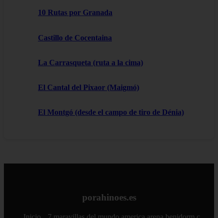
10 Rutas por Granada
Castillo de Cocentaina
La Carrasqueta (ruta a la cima)
El Cantal del Pixaor (Maigmó)
El Montgó (desde el campo de tiro de Dénia)
porahinoes.es
Inicio
7 maravillas del mundo
america
arena
benidorm
c