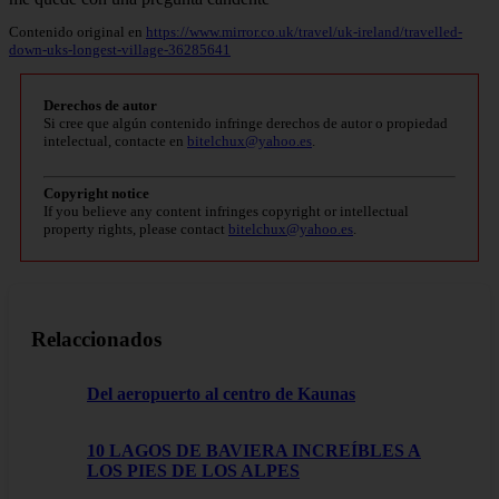
Contenido original en
https://www.mirror.co.uk/travel/uk-ireland/travelled-
down-uks-longest-village-36285641
Derechos de autor
Si cree que algún contenido infringe derechos de autor o propiedad
intelectual, contacte en
bitelchux@yahoo.es
.
Copyright notice
If you believe any content infringes copyright or intellectual
property rights, please contact
bitelchux@yahoo.es
.
Relaccionados
Del aeropuerto al centro de Kaunas
10 LAGOS DE BAVIERA INCREÍBLES A
LOS PIES DE LOS ALPES