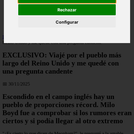
live
Rechazar
monumentos
naturaleza
san
Configurar
tenerife
Inicio
>
turismo
>
EXCLUSIVO: Viajé por el pueblo más largo del
Reino Unido y me quedé con una pregunta candente
EXCLUSIVO: Viajé por el pueblo más
largo del Reino Unido y me quedé con
una pregunta candente
📅 30/11/2025
Escondido en el campo inglés hay un
pueblo de proporciones récord. Milo
Boyd fue a comprobar si los rumores eran
ciertos y si podía llegar al otro extremo
"¿Es cierto lo que dicen de Meopham?", le pregunté a la amable