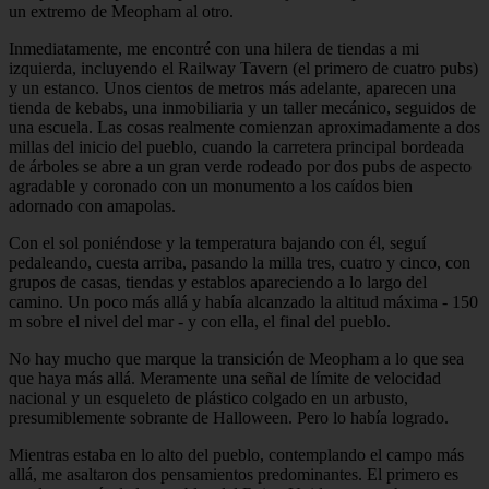
un extremo de Meopham al otro.
Inmediatamente, me encontré con una hilera de tiendas a mi
izquierda, incluyendo el Railway Tavern (el primero de cuatro pubs)
y un estanco. Unos cientos de metros más adelante, aparecen una
tienda de kebabs, una inmobiliaria y un taller mecánico, seguidos de
una escuela. Las cosas realmente comienzan aproximadamente a dos
millas del inicio del pueblo, cuando la carretera principal bordeada
de árboles se abre a un gran verde rodeado por dos pubs de aspecto
agradable y coronado con un monumento a los caídos bien
adornado con amapolas.
Con el sol poniéndose y la temperatura bajando con él, seguí
pedaleando, cuesta arriba, pasando la milla tres, cuatro y cinco, con
grupos de casas, tiendas y establos apareciendo a lo largo del
camino. Un poco más allá y había alcanzado la altitud máxima - 150
m sobre el nivel del mar - y con ella, el final del pueblo.
No hay mucho que marque la transición de Meopham a lo que sea
que haya más allá. Meramente una señal de límite de velocidad
nacional y un esqueleto de plástico colgado en un arbusto,
presumiblemente sobrante de Halloween. Pero lo había logrado.
Mientras estaba en lo alto del pueblo, contemplando el campo más
allá, me asaltaron dos pensamientos predominantes. El primero es