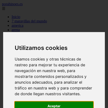
porahinoes.es
☰
Inicio
7 maravillas del mundo
america
arena
benidorm
c buenos aires
c cordoba
Utilizamos cookies
c entre rios
c generalidades del pais
c mendoza
Usamos cookies y otras técnicas de
c neuquen
c provincias
rastreo para mejorar tu experiencia de
c rio negro
navegación en nuestra web, para
c santa fe
mostrarte contenidos personalizados y
c tierra de fuego
c tucuman
anuncios adecuados, para analizar el
c zona austral
tráfico en nuestra web y para comprender
carmen
de donde llegan nuestros visitantes.
category
destinos
gijon
Aceptar
lanzarote