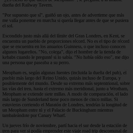
dueña del Railway Tavern.
"Por supuesto que sí", guiñó un ojo, antes de advertirme que más
me valía ponerme en marcha si quería llegar antes de que se pusiera
el sol.
Escondido justo más allá del límite del Gran Londres, en Kent, se
encuentra un pueblo de proporciones récord. No es el tipo de récord
que se encuentra en los anuarios Guinness, o que incluso conocen
algunos lugareños. "No, colega", dijo el hombre de la tienda de
kebabs cuando le pregunté si lo sabía. "No había oído eso", me dijo
una persona que paseaba a su perro.
Meopham es, según algunas fuentes (incluida la dueña del pub), el
pueblo más largo del Reino Unido, quizás incluso de Europa, y
posiblemente del mundo. Desde su extremo más septentrional, sobre
las vías del tren, hasta el extremo más meridional, junto a Wrotham,
Meopham se extiende siete millas. A modo de comparación, el lado
más largo de Sunderland tiene poco menos de cinco millas. Si
estuvieras corriendo el Maratón de Londres, tendrías la longitud de
un Meopham entre tú y el Palacio de Buckingham mientras
tambaleándote por Canary Wharf.
Un jueves frío de noviembre, partí hacia el sur desde la estación de
tren para ver si podía emprender este viaje road trip descomunal de