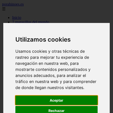
porahinoes.es
☰
Inicio
7 maravillas del mundo
america
arena
benidorm
Utilizamos cookies
c buenos aires
c cordoba
c entre rios
Usamos cookies y otras técnicas de
c generalidades del pais
rastreo para mejorar tu experiencia de
c mendoza
navegación en nuestra web, para
c neuquen
c provincias
mostrarte contenidos personalizados y
c rio negro
anuncios adecuados, para analizar el
c santa fe
tráfico en nuestra web y para comprender
c tierra de fuego
c tucuman
de donde llegan nuestros visitantes.
c zona austral
carmen
category
Aceptar
destinos
gijon
Rechazar
lanzarote