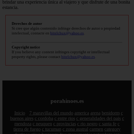
brindar una experiencia única al viajero y que disfrute de una bonita
estancia.
Derechos de autor
Si cree que algún contenido infringe derechos de autor o propiedad
intelectual, contacte en
bitelchux@yahoo.es
.
Copyright notice
If you believe any content infringes copyright or intellectual
property rights, please contact
bitelchux@yahoo.es
.
porahinoes.es
Inicio
7 maravillas del mundo
america
arena
benidorm
c
buenos aires
c cordoba
c entre rios
c generalidades del pais
c
mendoza
c neuquen
c provincias
c rio negro
c santa fe
c
tierra de fuego
c tucuman
c zona austral
carmen
category