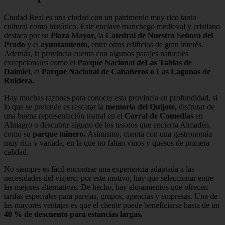
Ciudad Real es una ciudad con un patrimonio muy rico tanto
cultural como histórico. Este enclave manchego medieval y cristiano
destaca por su
Plaza Mayor,
la
Catedral de Nuestra Señora del
Prado
y el
ayuntamiento,
entre otros edificios de gran interés.
Además, la provincia cuenta con algunos parajes naturales
excepcionales como el
Parque Nacional de
Las Tablas de
Daimiel
, el
Parque Nacional de Cabañeros o Las Lagunas de
Ruidera.
Hay muchas razones para conocer esta provincia en profundidad, si
lo que se pretende es rescatar la
memoria del Quijote,
disfrutar de
una buena representación teatral en el
Corral de Comedias
en
Almagro o descubrir alguno de los tesoros que encierra Almadén,
como su
parque minero.
Asimismo, cuenta con una gastronomía
muy rica y variada, en la que no faltan vinos y quesos de primera
calidad.
No siempre es fácil encontrar una experiencia adaptada a las
necesidades del viajero; por este motivo, hay que seleccionar entre
las mejores alternativas. De hecho, hay alojamientos que ofrecen
tarifas especiales para parejas, grupos, agencias y empresas. Una de
las mayores ventajas es que el cliente puede beneficiarse hasta de un
40 % de descuento para estancias largas.