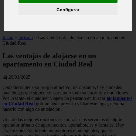
live
Configurar
monumentos
naturaleza
san
tenerife
Inicio
>
turismo
>
Las ventajas de alojarse en un apartamento en
Ciudad Real
Las ventajas de alojarse en un
apartamento en Ciudad Real
📅 20/01/2025
Cada tierra tiene su propio atractivo, no obstante, hay ciudades
manchegas que siguen conservando todo su encanto y tradiciones.
Por lo tanto, si cualquier viajero ha pensado en buscar
alojamientos
en Ciudad Real
porque tiene previsto visitar este lugar, debería
hacerlo con algo de antelación.
Una de las mejores opciones es contratar los servicios de algún
operador urbano de apartamentos, apartahoteles y hostales. Hay
alojamientos totalmente innovadores e inteligentes, que se
encuentran situados en localizaciones privilegiadas. Además,