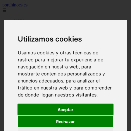
porahinoes.es
☰
Inicio
7 maravillas del mundo
america
arena
Utilizamos cookies
benidorm
c buenos aires
c cordoba
Usamos cookies y otras técnicas de
c entre rios
rastreo para mejorar tu experiencia de
c generalidades del pais
navegación en nuestra web, para
c mendoza
c neuquen
mostrarte contenidos personalizados y
c provincias
anuncios adecuados, para analizar el
c rio negro
tráfico en nuestra web y para comprender
c santa fe
c tierra de fuego
de donde llegan nuestros visitantes.
c tucuman
c zona austral
Aceptar
carmen
category
destinos
Rechazar
gijon
lanzarote