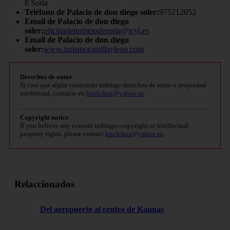
8 Soria
Teléfono de Palacio de don diego soler:
975212052
Email de Palacio de don diego
soler:
oficinadeturismodesoria@jcyl.es
Email de Palacio de don diego
soler:
www.turismocastillayleon.com
Derechos de autor
Si cree que algún contenido infringe derechos de autor o propiedad
intelectual, contacte en
bitelchux@yahoo.es
.
Copyright notice
If you believe any content infringes copyright or intellectual
property rights, please contact
bitelchux@yahoo.es
.
Relaccionados
Del aeropuerto al centro de Kaunas