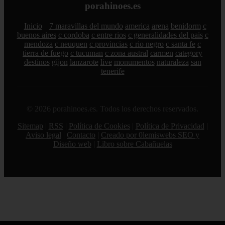
porahinoes.es
Inicio
7 maravillas del mundo
america
arena
benidorm
c
buenos aires
c cordoba
c entre rios
c generalidades del pais
c
mendoza
c neuquen
c provincias
c rio negro
c santa fe
c
tierra de fuego
c tucuman
c zona austral
carmen
category
destinos
gijon
lanzarote
live
monumentos
naturaleza
san
tenerife
© 2026 porahinoes.es. Todos los derechos reservados.
Sitemap
|
RSS
|
Política de Cookies
|
Política de Privacidad
|
Aviso legal
|
Contacto
|
Creado por 0lemiswebs SEO y
Diseño web
|
Libro sobre Cabañuelas