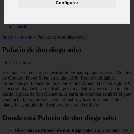
Configurar
live
monumentos
naturaleza
san
tenerife
Inicio
>
turismo
>
Palacio de don diego soler
Palacio de don diego soler
📅 21/01/2025
Este palacio lo encargó construir el hermano pequeño de los Condes
de Gómara, Diego Soler, en el año 1598. Recibe indudables
influencias del Palacio de los Condes de Gómara. Hasta el siglo XX
el acceso al palacio se realizaba por un callejón, ahora desaparecido,
desde la plaza de San Clemente. A partir de entonces se abrió el gran
vano actual, para poder acceder al patio, y las dos ventanas de la
planta baja, siguiendo el estilo del resto del edificio.
Donde está Palacio de don diego soler
Dirección de Palacio de don diego soler:
Calle Aduana Vieja