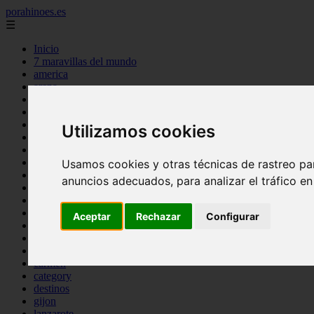
porahinoes.es
☰
Inicio
7 maravillas del mundo
america
arena
benidorm
c buenos aires
c cordoba
Utilizamos cookies
c entre rios
c generalidades del pais
c mendoza
Usamos cookies y otras técnicas de rastreo pa
c neuquen
anuncios adecuados, para analizar el tráfico e
c provincias
c rio negro
c santa fe
Aceptar
Rechazar
Configurar
c tierra de fuego
c tucuman
c zona austral
carmen
category
destinos
gijon
lanzarote