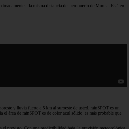
roximadamente a la misma distancia del aeropuerto de Murcia. Está en
noreste y lluvia fuerte a 5 km al suroeste de usted. rainSPOT es un
da el área de rainSPOT es de color azul sólido, es más probable que
a el previsto. Con una predictibilidad baja, la previsión meteorológica