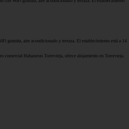
o con WiFi gratuita, aire acondicionado y terraza. El establecimiento
Fi gratuita, aire acondicionado y terraza. El establecimiento está a 14
tro comercial Habaneras Torrevieja, ofrece alojamiento en Torrevieja.