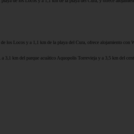
playa de los Locos y a 1,1 km de la playa del Cura, y ofrece alojamient
de los Locos y a 1,1 km de la playa del Cura, ofrece alojamiento con Wi
a, a 3,1 km del parque acuático Aquopolis Torrevieja y a 3,5 km del cen