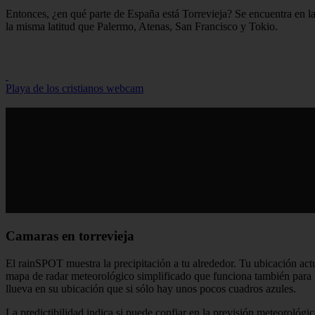
Entonces, ¿en qué parte de España está Torrevieja? Se encuentra en la
la misma latitud que Palermo, Atenas, San Francisco y Tokio.
Playa de los cristianos webcam
Camaras en torrevieja
El rainSPOT muestra la precipitación a tu alrededor. Tu ubicación actu
mapa de radar meteorológico simplificado que funciona también para un
llueva en su ubicación que si sólo hay unos pocos cuadros azules.
La predictibilidad indica si puede confiar en la previsión meteorológic