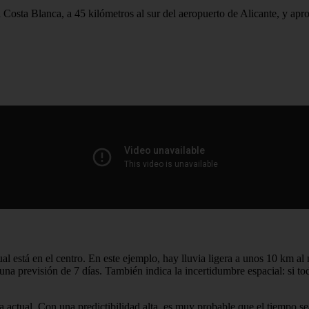
 Costa Blanca, a 45 kilómetros al sur del aeropuerto de Alicante, y ap
al está en el centro. En este ejemplo, hay lluvia ligera a unos 10 km al 
a previsión de 7 días. También indica la incertidumbre espacial: si to
a actual. Con una predictibilidad alta, es muy probable que el tiempo se