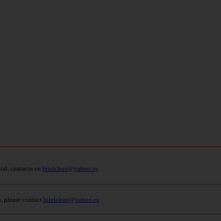
ual, contacte en
bitelchux@yahoo.es
.
s, please contact
bitelchux@yahoo.es
.