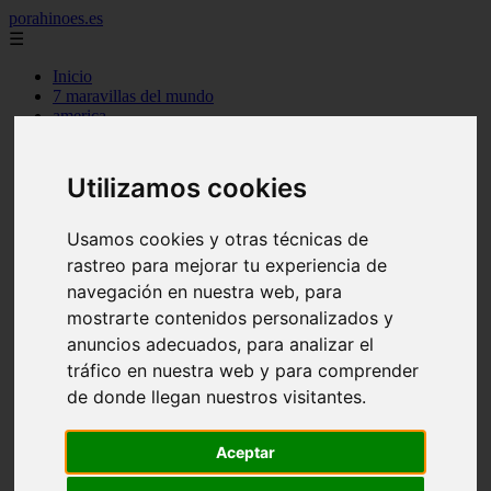
porahinoes.es
☰
Inicio
7 maravillas del mundo
america
arena
benidorm
c buenos aires
Utilizamos cookies
c cordoba
c entre rios
c generalidades del pais
Usamos cookies y otras técnicas de
c mendoza
rastreo para mejorar tu experiencia de
c neuquen
navegación en nuestra web, para
c provincias
c rio negro
mostrarte contenidos personalizados y
c santa fe
anuncios adecuados, para analizar el
c tierra de fuego
tráfico en nuestra web y para comprender
c tucuman
c zona austral
de donde llegan nuestros visitantes.
carmen
category
destinos
Aceptar
gijon
lanzarote