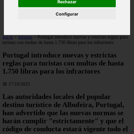
Rechazar
live
monumentos
Configurar
naturaleza
san
tenerife
Inicio
>
turismo
>
Portugal introduce nuevas y estrictas reglas para
turistas con multas de hasta 1.750 libras para los infractores
Portugal introduce nuevas y estrictas
reglas para turistas con multas de hasta
1.750 libras para los infractores
📅 17/10/2025
Las autoridades locales del popular
destino turístico de Albufeira, Portugal,
han advertido que las nuevas normas se
harán cumplir "estrictamente" y que el
código de conducta estará vigente todo el