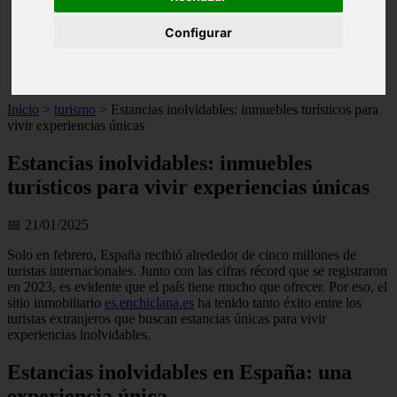
live
monumentos
Configurar
naturaleza
san
tenerife
Inicio
>
turismo
>
Estancias inolvidables: inmuebles turísticos para
vivir experiencias únicas
Estancias inolvidables: inmuebles
turísticos para vivir experiencias únicas
📅 21/01/2025
Solo en febrero, España recibió alrededor de cinco millones de
turistas internacionales. Junto con las cifras récord que se registraron
en 2023, es evidente que el país tiene mucho que ofrecer. Por eso, el
sitio inmobiliario
es.enchiclana.es
ha tenido tanto éxito entre los
turistas extranjeros que buscan estancias únicas para vivir
experiencias inolvidables.
Estancias inolvidables en España: una
experiencia única