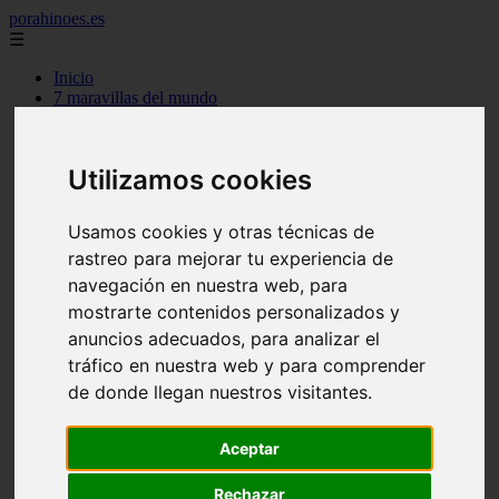
porahinoes.es
☰
Inicio
7 maravillas del mundo
america
arena
benidorm
Utilizamos cookies
c buenos aires
c cordoba
c entre rios
Usamos cookies y otras técnicas de
c generalidades del pais
rastreo para mejorar tu experiencia de
c mendoza
c neuquen
navegación en nuestra web, para
c provincias
mostrarte contenidos personalizados y
c rio negro
anuncios adecuados, para analizar el
c santa fe
c tierra de fuego
tráfico en nuestra web y para comprender
c tucuman
de donde llegan nuestros visitantes.
c zona austral
carmen
category
Aceptar
destinos
gijon
Rechazar
lanzarote