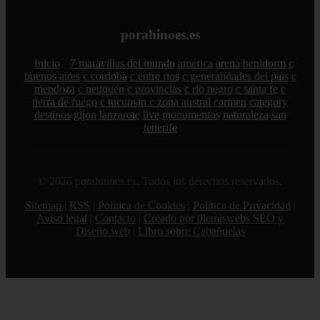
porahinoes.es
Inicio
7 maravillas del mundo
america
arena
benidorm
c
buenos aires
c cordoba
c entre rios
c generalidades del pais
c
mendoza
c neuquen
c provincias
c rio negro
c santa fe
c
tierra de fuego
c tucuman
c zona austral
carmen
category
destinos
gijon
lanzarote
live
monumentos
naturaleza
san
tenerife
© 2026 porahinoes.es. Todos los derechos reservados.
Sitemap
|
RSS
|
Política de Cookies
|
Política de Privacidad
|
Aviso legal
|
Contacto
|
Creado por 0lemiswebs SEO y
Diseño web
|
Libro sobre Cabañuelas