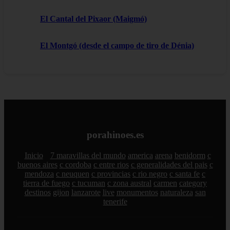
El Cantal del Pixaor (Maigmó)
El Montgó (desde el campo de tiro de Dénia)
porahinoes.es
Inicio
7 maravillas del mundo
america
arena
benidorm
c
buenos aires
c cordoba
c entre rios
c generalidades del pais
c
mendoza
c neuquen
c provincias
c rio negro
c santa fe
c
tierra de fuego
c tucuman
c zona austral
carmen
category
destinos
gijon
lanzarote
live
monumentos
naturaleza
san
tenerife