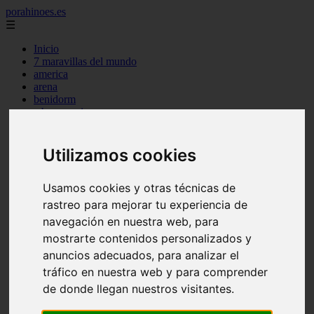
porahinoes.es
☰
Inicio
7 maravillas del mundo
america
arena
benidorm
c buenos aires
c cordoba
c entre rios
c generalidades del pais
Utilizamos cookies
c mendoza
c neuquen
Usamos cookies y otras técnicas de
c provincias
c rio negro
rastreo para mejorar tu experiencia de
c santa fe
navegación en nuestra web, para
c tierra de fuego
mostrarte contenidos personalizados y
c tucuman
c zona austral
anuncios adecuados, para analizar el
carmen
tráfico en nuestra web y para comprender
category
de donde llegan nuestros visitantes.
destinos
gijon
lanzarote