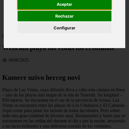
Aceptar
live
monumentos
naturaleza
Rechazar
san
tenerife
Configurar
Inicio
>
turismo
>
Webcam playa las vistas los cristianos
Webcam playa las vistas los cristianos
📅 18/08/2025
Kamere uzivo herceg novi
Playa de Las Vistas, cuya difusión lleva a cabo esta cámara en línea
– una de las playas más largas de la isla de Tenerife. Su longitud –
850 metros. Se encuentra en el sur de la provincia de Arona. Las
Vistas se encuentra entre las playas de Los Cristianos y El Camisón.
Aquí como para pasar los turistas de todas las edades. Pero sobre
todo una gran cantidad de jóvenes aquí. Restaurantes y bares que se
encuentran en las orillas del durante el día y por la noche, atrayendo
a las luces brillantes y una deliciosa comida de los visitantes.