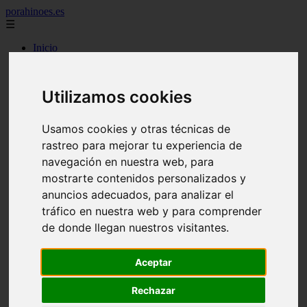
porahinoes.es
☰
Inicio
7 maravillas del mundo
america
arena
Utilizamos cookies
benidorm
c buenos aires
c cordoba
Usamos cookies y otras técnicas de
c entre rios
rastreo para mejorar tu experiencia de
c generalidades del pais
c mendoza
navegación en nuestra web, para
c neuquen
mostrarte contenidos personalizados y
c provincias
anuncios adecuados, para analizar el
c rio negro
c santa fe
tráfico en nuestra web y para comprender
c tierra de fuego
de donde llegan nuestros visitantes.
c tucuman
c zona austral
carmen
Aceptar
category
destinos
Rechazar
gijon
lanzarote