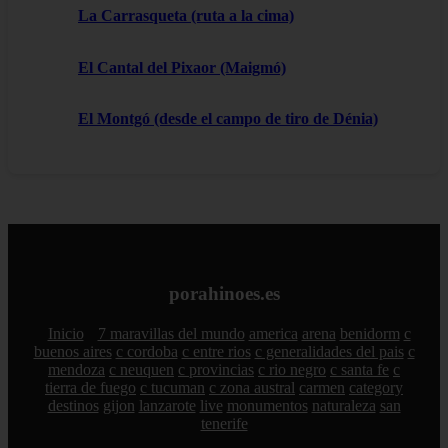
La Carrasqueta (ruta a la cima)
El Cantal del Pixaor (Maigmó)
El Montgó (desde el campo de tiro de Dénia)
porahinoes.es
Inicio
7 maravillas del mundo
america
arena
benidorm
c
buenos aires
c cordoba
c entre rios
c generalidades del pais
c
mendoza
c neuquen
c provincias
c rio negro
c santa fe
c
tierra de fuego
c tucuman
c zona austral
carmen
category
destinos
gijon
lanzarote
live
monumentos
naturaleza
san
tenerife