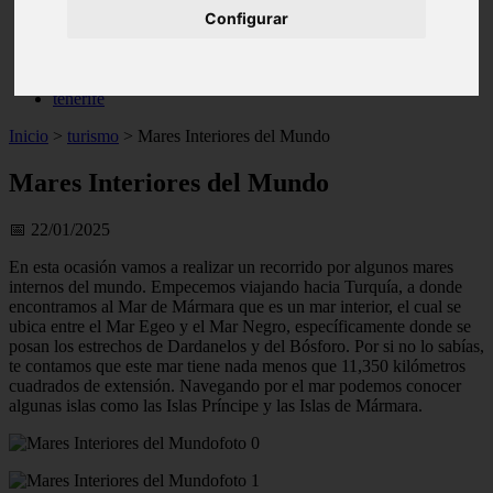
Configurar
live
monumentos
naturaleza
san
tenerife
Inicio
>
turismo
>
Mares Interiores del Mundo
Mares Interiores del Mundo
📅 22/01/2025
En esta ocasión vamos a realizar un recorrido por algunos mares
internos del mundo. Empecemos viajando hacia Turquía, a donde
encontramos al Mar de Mármara que es un mar interior, el cual se
ubica entre el Mar Egeo y el Mar Negro, específicamente donde se
posan los estrechos de Dardanelos y del Bósforo. Por si no lo sabías,
te contamos que este mar tiene nada menos que 11,350 kilómetros
cuadrados de extensión. Navegando por el mar podemos conocer
algunas islas como las Islas Príncipe y las Islas de Mármara.