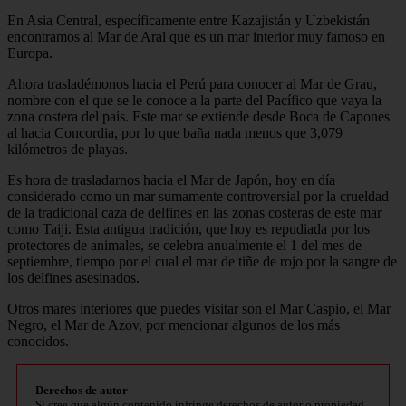
En Asia Central, específicamente entre Kazajistán y Uzbekistán
encontramos al Mar de Aral que es un mar interior muy famoso en
Europa.
Ahora trasladémonos hacia el Perú para conocer al Mar de Grau,
nombre con el que se le conoce a la parte del Pacífico que vaya la
zona costera del país. Este mar se extiende desde Boca de Capones
al hacia Concordia, por lo que baña nada menos que 3,079
kilómetros de playas.
Es hora de trasladarnos hacia el Mar de Japón, hoy en día
considerado como un mar sumamente controversial por la crueldad
de la tradicional caza de delfines en las zonas costeras de este mar
como Taiji. Esta antigua tradición, que hoy es repudiada por los
protectores de animales, se celebra anualmente el 1 del mes de
septiembre, tiempo por el cual el mar de tiñe de rojo por la sangre de
los delfines asesinados.
Otros mares interiores que puedes visitar son el Mar Caspio, el Mar
Negro, el Mar de Azov, por mencionar algunos de los más
conocidos.
Derechos de autor
Si cree que algún contenido infringe derechos de autor o propiedad