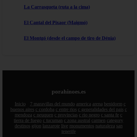
La Carrasqueta (ruta a la cima)
El Cantal del Pixaor (Maigmó)
El Montgó (desde el campo de tiro de Dénia)
porahinoes.es
Inicio
7 maravillas del mundo
america
arena
benidorm
c
buenos aires
c cordoba
c entre rios
c generalidades del pais
c
mendoza
c neuquen
c provincias
c rio negro
c santa fe
c
tierra de fuego
c tucuman
c zona austral
carmen
category
destinos
gijon
lanzarote
live
monumentos
naturaleza
san
tenerife