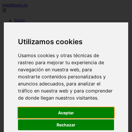
porahinoes.es
☰
Inicio
7 maravillas del mundo
america
arena
Utilizamos cookies
benidorm
c buenos aires
c cordoba
Usamos cookies y otras técnicas de
c entre rios
rastreo para mejorar tu experiencia de
c generalidades del pais
c mendoza
navegación en nuestra web, para
c neuquen
mostrarte contenidos personalizados y
c provincias
anuncios adecuados, para analizar el
c rio negro
c santa fe
tráfico en nuestra web y para comprender
c tierra de fuego
de donde llegan nuestros visitantes.
c tucuman
c zona austral
carmen
Aceptar
category
destinos
Rechazar
gijon
lanzarote