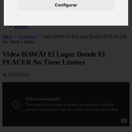
Configurar
live
monumentos
naturaleza
san
tenerife
Inicio
>
yt-turismo
>
Video HAWÁI El Lugar Donde El PLACER
No Tiene Límites
Video HAWÁI El Lugar Donde El
PLACER No Tiene Límites
📅 22/03/2026