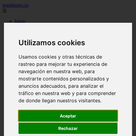
porahinoes.es
☰
Inicio
7 maravillas del mundo
america
arena
Utilizamos cookies
benidorm
c buenos aires
c cordoba
Usamos cookies y otras técnicas de
c entre rios
rastreo para mejorar tu experiencia de
c generalidades del pais
c mendoza
navegación en nuestra web, para
c neuquen
mostrarte contenidos personalizados y
c provincias
anuncios adecuados, para analizar el
c rio negro
c santa fe
tráfico en nuestra web y para comprender
c tierra de fuego
de donde llegan nuestros visitantes.
c tucuman
c zona austral
carmen
Aceptar
category
destinos
Rechazar
gijon
lanzarote