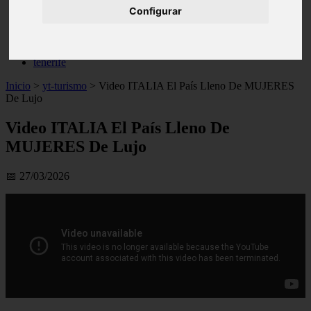
Configurar
live
monumentos
naturaleza
san
tenerife
Inicio
>
yt-turismo
>
Video ITALIA El País Lleno De MUJERES
De Lujo
Video ITALIA El País Lleno De
MUJERES De Lujo
📅 27/03/2026