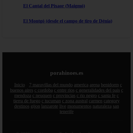
El Cantal del Pixaor (Maigmó)
El Montgó (desde el campo de tiro de Dénia)
porahinoes.es
Inicio
7 maravillas del mundo
america
arena
benidorm
c
buenos aires
c cordoba
c entre rios
c generalidades del pais
c
mendoza
c neuquen
c provincias
c rio negro
c santa fe
c
tierra de fuego
c tucuman
c zona austral
carmen
category
destinos
gijon
lanzarote
live
monumentos
naturaleza
san
tenerife