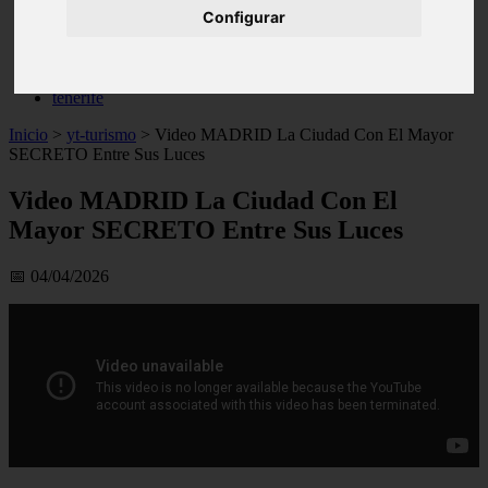
Configurar
live
monumentos
naturaleza
san
tenerife
Inicio
>
yt-turismo
>
Video MADRID La Ciudad Con El Mayor
SECRETO Entre Sus Luces
Video MADRID La Ciudad Con El
Mayor SECRETO Entre Sus Luces
📅 04/04/2026