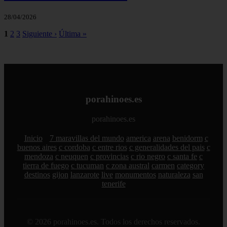
28/04/2026
1
2
3
Siguiente ›
Última »
porahinoes.es
porahinoes.es
Inicio
7 maravillas del mundo
america
arena
benidorm
c
buenos aires
c cordoba
c entre rios
c generalidades del pais
c
mendoza
c neuquen
c provincias
c rio negro
c santa fe
c
tierra de fuego
c tucuman
c zona austral
carmen
category
destinos
gijon
lanzarote
live
monumentos
naturaleza
san
tenerife
© 2026 porahinoes.es. Todos los derechos reservados.