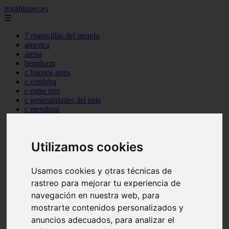
porahinoes.es
☰
7 maravillas del mundo
america
arena
benidorm
c buenos aires
c cordoba
c entre rios
c generalidades del pais
c mendoza
c neuquen
c provincias
c rio negro
Utilizamos cookies
c santa fe
c tierra de fuego
c tucuman
Usamos cookies y otras técnicas de
c zona austral
rastreo para mejorar tu experiencia de
carmen
category
navegación en nuestra web, para
destinos
mostrarte contenidos personalizados y
gijon
anuncios adecuados, para analizar el
lanzarote
live