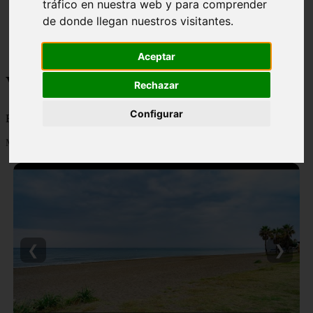
tráfico en nuestra web y para comprender
monumentos
de donde llegan nuestros visitantes.
naturaleza
san
tenerife
Aceptar
Viajes y turismo
Rechazar
Configurar
Blog sobre viajes y turismo, nacional e internacional, caro y barato
Mostrando 1 - 24 de 502 artículos
❮
❯