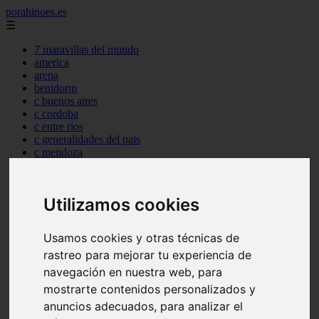
porahinoes.es
☰
7 maravillas del mundo
america
arena
benidorm
c buenos aires
c cordoba
c entre rios
c generalidades del pais
c mendoza
c neuquen
c provincias
c rio negro
Utilizamos cookies
c santa fe
c tierra de fuego
c tucuman
Usamos cookies y otras técnicas de
c zona austral
rastreo para mejorar tu experiencia de
carmen
category
navegación en nuestra web, para
destinos
mostrarte contenidos personalizados y
gijon
anuncios adecuados, para analizar el
lanzarote
live