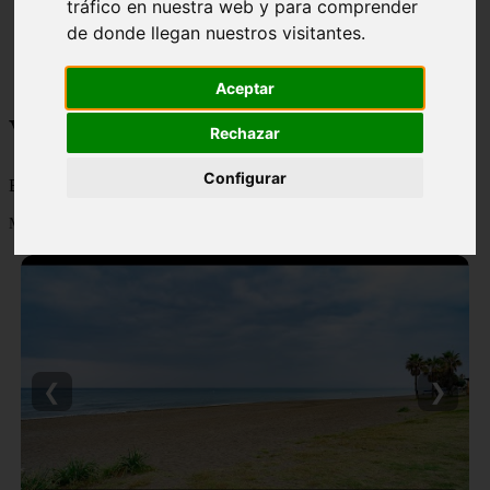
tráfico en nuestra web y para comprender
monumentos
de donde llegan nuestros visitantes.
naturaleza
san
tenerife
Aceptar
Viajes y turismo
Rechazar
Configurar
Blog sobre viajes y turismo, nacional e internacional, caro y barato
Mostrando 1 - 24 de 502 artículos
❮
❯