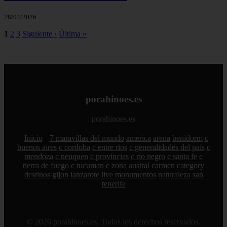
28/04/2026
1
2
3
Siguiente ›
Última »
porahinoes.es
porahinoes.es
Inicio
7 maravillas del mundo
america
arena
benidorm
c
buenos aires
c cordoba
c entre rios
c generalidades del pais
c
mendoza
c neuquen
c provincias
c rio negro
c santa fe
c
tierra de fuego
c tucuman
c zona austral
carmen
category
destinos
gijon
lanzarote
live
monumentos
naturaleza
san
tenerife
© 2026 porahinoes.es. Todos los derechos reservados.