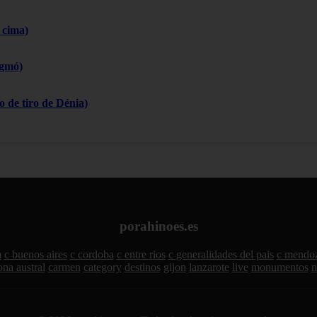
 cima)
igmó)
 de tiro de Dénia)
porahinoes.es
m
c buenos aires
c cordoba
c entre rios
c generalidades del pais
c mendo
ona austral
carmen
category
destinos
gijon
lanzarote
live
monumentos
n