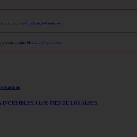
ual, contacte en
bitelchux@yahoo.es
.
s, please contact
bitelchux@yahoo.es
.
 de Kaunas
 INCREÍBLES A LOS PIES DE LOS ALPES