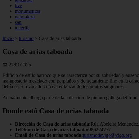
live
monumentos
naturaleza
san
tenerife
Inicio
>
turismo
>
Casa de arias taboada
Casa de arias taboada
📅 22/01/2025
Edificio de estilo barroco que se caracteriza por su sobriedad y ausen
mampostería mezclado con perpiaños y de tratamiento fino en la canter
debía estar revocado con cal enfatizando los puntos singulares.
Actualmente alberga parte de la colección de pintura gallega del fond
Donde está Casa de arias taboada
Dirección de Casa de arias taboada:
Rúa Abeleira Menéndez,
Teléfono de Casa de arias taboada:
986224757
Email de Casa de arias taboada:
turismodevigo@vigo.org