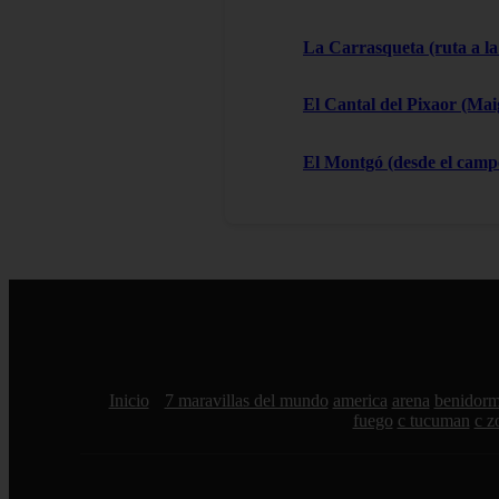
La Carrasqueta (ruta a la
El Cantal del Pixaor (Ma
El Montgó (desde el campo
Inicio
7 maravillas del mundo
america
arena
benidor
fuego
c tucuman
c z