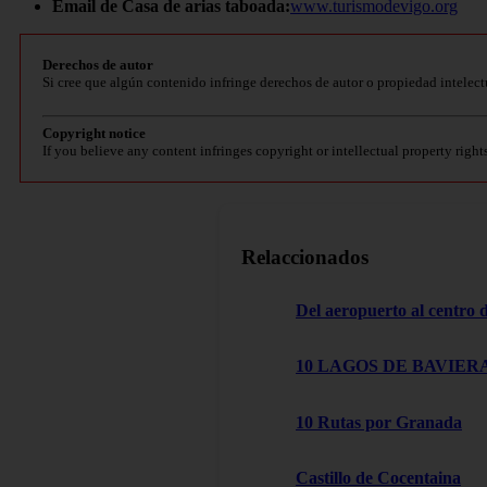
Email de Casa de arias taboada:
www.turismodevigo.org
Derechos de autor
Si cree que algún contenido infringe derechos de autor o propiedad intelect
Copyright notice
If you believe any content infringes copyright or intellectual property right
Relaccionados
Del aeropuerto al centro
10 LAGOS DE BAVIERA
10 Rutas por Granada
Castillo de Cocentaina