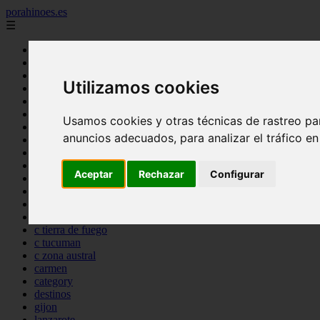
porahinoes.es
☰
Inicio
7 maravillas del mundo
america
Utilizamos cookies
arena
benidorm
c buenos aires
Usamos cookies y otras técnicas de rastreo pa
c cordoba
anuncios adecuados, para analizar el tráfico e
c entre rios
c generalidades del pais
c mendoza
Aceptar
Rechazar
Configurar
c neuquen
c provincias
c rio negro
c santa fe
c tierra de fuego
c tucuman
c zona austral
carmen
category
destinos
gijon
lanzarote