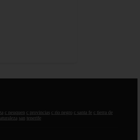
za
c neuquen
c provincias
c rio negro
c santa fe
c tierra de
aturaleza
san
tenerife