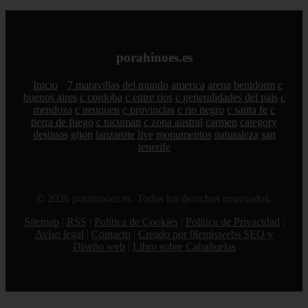
porahinoes.es
Inicio
7 maravillas del mundo
america
arena
benidorm
c
buenos aires
c cordoba
c entre rios
c generalidades del pais
c
mendoza
c neuquen
c provincias
c rio negro
c santa fe
c
tierra de fuego
c tucuman
c zona austral
carmen
category
destinos
gijon
lanzarote
live
monumentos
naturaleza
san
tenerife
© 2026 porahinoes.es. Todos los derechos reservados.
Sitemap
|
RSS
|
Política de Cookies
|
Política de Privacidad
|
Aviso legal
|
Contacto
|
Creado por 0lemiswebs SEO y
Diseño web
|
Libro sobre Cabañuelas