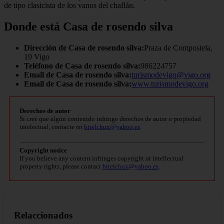
de tipo clasicista de los vanos del chaflán.
Donde está Casa de rosendo silva
Dirección de Casa de rosendo silva:
Praza de Compostela,
19 Vigo
Teléfono de Casa de rosendo silva:
986224757
Email de Casa de rosendo silva:
turismodevigo@vigo.org
Email de Casa de rosendo silva:
www.turismodevigo.org
Derechos de autor
Si cree que algún contenido infringe derechos de autor o propiedad
intelectual, contacte en
bitelchux@yahoo.es
.
Copyright notice
If you believe any content infringes copyright or intellectual
property rights, please contact
bitelchux@yahoo.es
.
Relaccionados