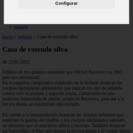
Configurar
live
monumentos
naturaleza
san
tenerife
Inicio
>
turismo
>
Casa de rosendo silva
Casa de rosendo silva
📅 22/01/2025
Edificio de tres plantas construido por Michel Pacewicz en 1907
para uso residencial.
En el esquema compositivo empleado en la fachada destacan los
cuerpos ligeramente adelantados que marcan los ejes de simetría,
cubren solo la primera y segunda planta, culminando en una
poderosa balaustrada de piedra, propia de Pacewicz, para dar a la
tercera planta un tratamiento diferenciado.
En cuanto a la ornamentación destacan las vistosas ménsulas que
sustentan la galería del chaflán y los cuerpos adelantados laterales,
un elemento que el arquitecto utiliza a menudo. También destacan
las buhardillas, el friso que remata la tercera planta y el remate lateral