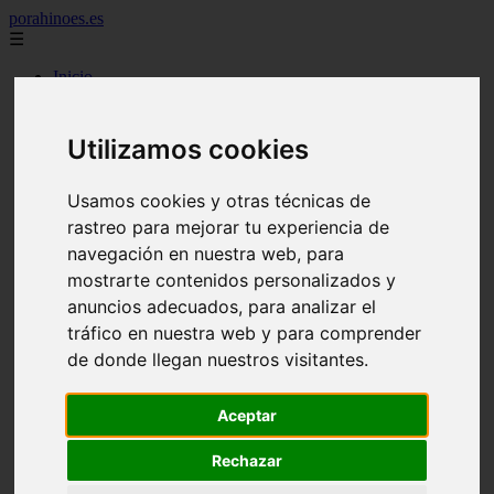
porahinoes.es
☰
Inicio
7 maravillas del mundo
america
arena
Utilizamos cookies
benidorm
c buenos aires
c cordoba
Usamos cookies y otras técnicas de
c entre rios
rastreo para mejorar tu experiencia de
c generalidades del pais
navegación en nuestra web, para
c mendoza
c neuquen
mostrarte contenidos personalizados y
c provincias
anuncios adecuados, para analizar el
c rio negro
tráfico en nuestra web y para comprender
c santa fe
c tierra de fuego
de donde llegan nuestros visitantes.
c tucuman
c zona austral
carmen
Aceptar
category
destinos
Rechazar
gijon
lanzarote