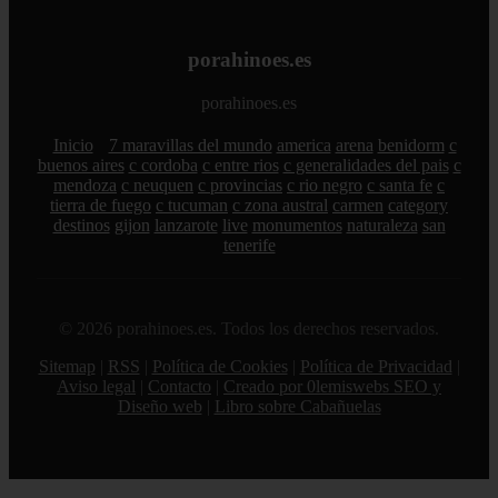
porahinoes.es
porahinoes.es
Inicio
7 maravillas del mundo
america
arena
benidorm
c
buenos aires
c cordoba
c entre rios
c generalidades del pais
c
mendoza
c neuquen
c provincias
c rio negro
c santa fe
c
tierra de fuego
c tucuman
c zona austral
carmen
category
destinos
gijon
lanzarote
live
monumentos
naturaleza
san
tenerife
© 2026 porahinoes.es. Todos los derechos reservados.
Sitemap
|
RSS
|
Política de Cookies
|
Política de Privacidad
|
Aviso legal
|
Contacto
|
Creado por 0lemiswebs SEO y
Diseño web
|
Libro sobre Cabañuelas