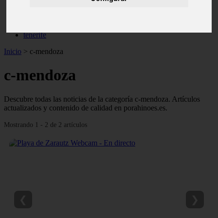
monumentos
naturaleza
san
tenerife
Inicio
>
c-mendoza
c-mendoza
Descubre todas las noticias de la categoría c-mendoza. Artículos
actualizados y contenido de calidad en porahinoes.es.
Mostrando 1 - 2 de 2 artículos
❮
❯