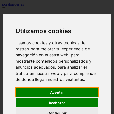
porahinoes.es
☰
7 maravillas del mundo
america
arena
Utilizamos cookies
benidorm
c buenos aires
c cordoba
Usamos cookies y otras técnicas de
c entre rios
rastreo para mejorar tu experiencia de
c generalidades del pais
c mendoza
navegación en nuestra web, para
c neuquen
mostrarte contenidos personalizados y
c provincias
anuncios adecuados, para analizar el
c rio negro
c santa fe
tráfico en nuestra web y para comprender
c tierra de fuego
de donde llegan nuestros visitantes.
c tucuman
c zona austral
carmen
Aceptar
category
destinos
Rechazar
gijon
lanzarote
Configurar
live