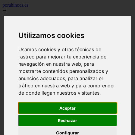
porahinoes.es
☰
7 maravillas del mundo
america
arena
Utilizamos cookies
benidorm
c buenos aires
c cordoba
Usamos cookies y otras técnicas de
c entre rios
rastreo para mejorar tu experiencia de
c generalidades del pais
navegación en nuestra web, para
c mendoza
c neuquen
mostrarte contenidos personalizados y
c provincias
anuncios adecuados, para analizar el
c rio negro
tráfico en nuestra web y para comprender
c santa fe
c tierra de fuego
de donde llegan nuestros visitantes.
c tucuman
c zona austral
carmen
Aceptar
category
destinos
Rechazar
gijon
lanzarote
Configurar
live