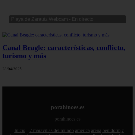
Playa de Zarautz Webcam - En directo
Canal Beagle: características, conflicto,
turismo y más
28/04/2025
porahinoes.es
porahinoes.es
Inicio
7 maravillas del mundo
america
arena
benidorm
c