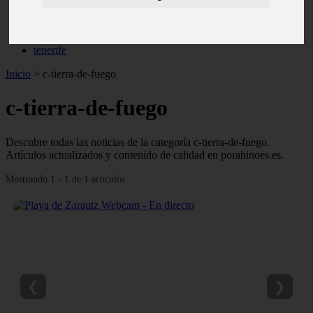
monumentos
naturaleza
san
tenerife
Inicio
>
c-tierra-de-fuego
c-tierra-de-fuego
Descubre todas las noticias de la categoría c-tierra-de-fuego.
Artículos actualizados y contenido de calidad en porahinoes.es.
Mostrando 1 - 1 de 1 artículos
❮
❯