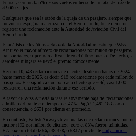
Finnair, con un 3.35% de sus vuelos en tierra de un total de más de
43,000 viajes.
Cualquiera que sea la razón de la queja de un pasajero, siempre que
un vuelo despegara o aterrizara en el Reino Unido, tiene derecho a
registrar una reclamación ante la Autoridad de Aviación Civil del
Reino Unido.
El análisis de los últimos datos de la Autoridad muestra que Wizz
Air tuvo el mayor número de reclamaciones por millón de pasajeros
transportados, superando a Ryanair en el último puesto. De hecho, la
aerolínea húngara se llevó el premio cómodamente.
Recibió 10,548 reclamaciones de clientes desde mediados de 2024
hasta marzo de 2025, es decir, 918 reclamaciones por cada millón de
pasajeros. Eso significa que por cada cliente que voló, casi 1,000
registraron una reclamación durante ese período.
A favor de Wizz Air está la tasa relativamente baja de 'reclamaciones
admitidas' durante ese tiempo, del 47%. Pagó £1,482,183 como
consecuencia, o £651 por cliente en promedio.
En contraste, British Airways tuvo una tasa de reclamaciones mucho
menor (192 por millón de clientes), pero el 83% fueron admitidas.
BA pagó un total de £6,238,378, o £837 por cliente
daily-mirror-
icon_travel_cheap-flights_ryanair
.