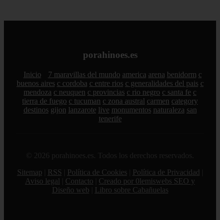
porahinoes.es
Inicio
7 maravillas del mundo
america
arena
benidorm
c
buenos aires
c cordoba
c entre rios
c generalidades del pais
c
mendoza
c neuquen
c provincias
c rio negro
c santa fe
c
tierra de fuego
c tucuman
c zona austral
carmen
category
destinos
gijon
lanzarote
live
monumentos
naturaleza
san
tenerife
© 2026 porahinoes.es. Todos los derechos reservados.
Sitemap
|
RSS
|
Política de Cookies
|
Política de Privacidad
|
Aviso legal
|
Contacto
|
Creado por 0lemiswebs SEO y
Diseño web
|
Libro sobre Cabañuelas