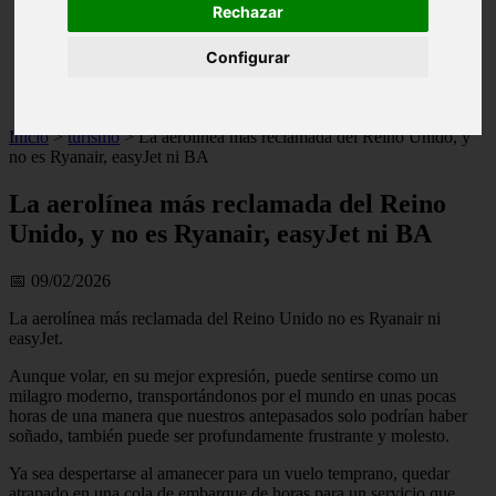
Rechazar
live
monumentos
Configurar
naturaleza
san
tenerife
Inicio
>
turismo
>
La aerolínea más reclamada del Reino Unido, y
no es Ryanair, easyJet ni BA
La aerolínea más reclamada del Reino
Unido, y no es Ryanair, easyJet ni BA
📅 09/02/2026
La aerolínea más reclamada del Reino Unido no es Ryanair ni
easyJet.
Aunque volar, en su mejor expresión, puede sentirse como un
milagro moderno, transportándonos por el mundo en unas pocas
horas de una manera que nuestros antepasados solo podrían haber
soñado, también puede ser profundamente frustrante y molesto.
Ya sea despertarse al amanecer para un vuelo temprano, quedar
atrapado en una cola de embarque de horas para un servicio que