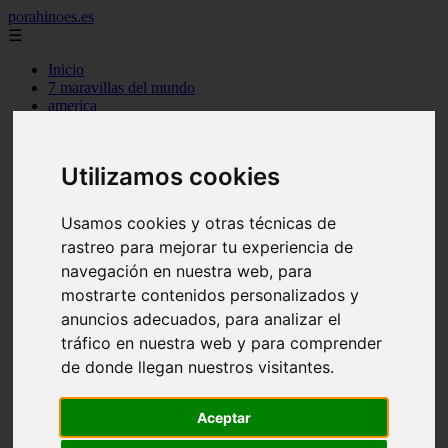
porahinoes.es
☰
Inicio
7 maravillas del mundo
america
arena
benidorm
c buenos aires
Utilizamos cookies
c cordoba
c entre rios
c generalidades del pais
Usamos cookies y otras técnicas de
c mendoza
rastreo para mejorar tu experiencia de
c neuquen
c provincias
navegación en nuestra web, para
c rio negro
mostrarte contenidos personalizados y
c santa fe
anuncios adecuados, para analizar el
c tierra de fuego
c tucuman
tráfico en nuestra web y para comprender
c zona austral
de donde llegan nuestros visitantes.
carmen
category
destinos
Aceptar
gijon
lanzarote