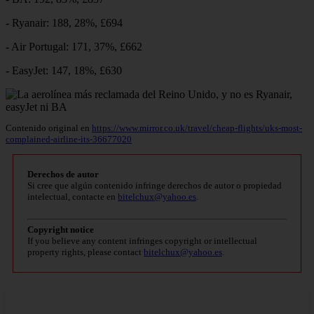
- Ryanair: 188, 28%, £694
- Air Portugal: 171, 37%, £662
- EasyJet: 147, 18%, £630
Contenido original en
https://www.mirror.co.uk/travel/cheap-flights/uks-most-
complained-airline-its-36677020
Derechos de autor
Si cree que algún contenido infringe derechos de autor o propiedad
intelectual, contacte en
bitelchux@yahoo.es
.
Copyright notice
If you believe any content infringes copyright or intellectual
property rights, please contact
bitelchux@yahoo.es
.