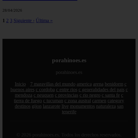
28/04/2026
1
2
3
Siguiente ›
Última »
porahinoes.es
porahinoes.es
Inicio
7 maravillas del mundo
america
arena
benidorm
c
buenos aires
c cordoba
c entre rios
c generalidades del pais
c
mendoza
c neuquen
c provincias
c rio negro
c santa fe
c
tierra de fuego
c tucuman
c zona austral
carmen
category
destinos
gijon
lanzarote
live
monumentos
naturaleza
san
tenerife
© 2026 porahinoes.es. Todos los derechos reservados.