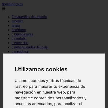
porahinoes.es
☰
7 maravillas del mundo
america
arena
benidorm
c buenos aires
c cordoba
c entre rios
c generalidades del pais
c mendoza
c neuquen
c provincias
c rio negro
Utilizamos cookies
c santa fe
c tierra de fuego
c tucuman
Usamos cookies y otras técnicas de
c zona austral
rastreo para mejorar tu experiencia de
carmen
category
navegación en nuestra web, para
destinos
mostrarte contenidos personalizados y
gijon
anuncios adecuados, para analizar el
lanzarote
live