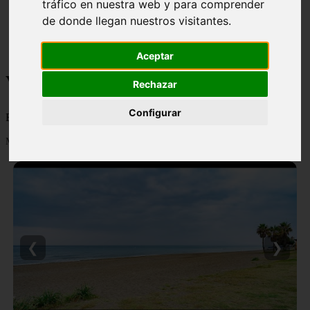
tráfico en nuestra web y para comprender
monumentos
de donde llegan nuestros visitantes.
naturaleza
san
tenerife
Aceptar
Viajes y turismo
Rechazar
Configurar
Blog sobre viajes y turismo, nacional e internacional, caro y barato
Mostrando 1 - 24 de 502 artículos
❮
❯