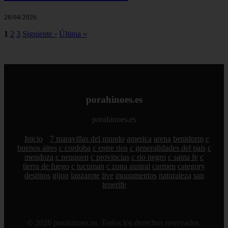
28/04/2026
1
2
3
Siguiente ›
Última »
porahinoes.es
porahinoes.es
Inicio
7 maravillas del mundo
america
arena
benidorm
c
buenos aires
c cordoba
c entre rios
c generalidades del pais
c
mendoza
c neuquen
c provincias
c rio negro
c santa fe
c
tierra de fuego
c tucuman
c zona austral
carmen
category
destinos
gijon
lanzarote
live
monumentos
naturaleza
san
tenerife
© 2026 porahinoes.es. Todos los derechos reservados.