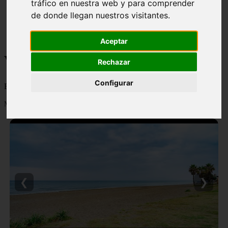
tráfico en nuestra web y para comprender
monumentos
de donde llegan nuestros visitantes.
naturaleza
san
tenerife
Aceptar
Viajes y turismo
Rechazar
Configurar
Blog sobre viajes y turismo, nacional e internacional, caro y barato
Mostrando 1 - 24 de 502 artículos
❮
❯