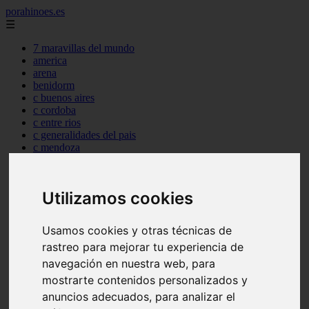
porahinoes.es
☰
7 maravillas del mundo
america
arena
benidorm
c buenos aires
c cordoba
c entre rios
c generalidades del pais
c mendoza
c neuquen
c provincias
c rio negro
Utilizamos cookies
c santa fe
c tierra de fuego
c tucuman
Usamos cookies y otras técnicas de
c zona austral
rastreo para mejorar tu experiencia de
carmen
category
navegación en nuestra web, para
destinos
mostrarte contenidos personalizados y
gijon
anuncios adecuados, para analizar el
lanzarote
live