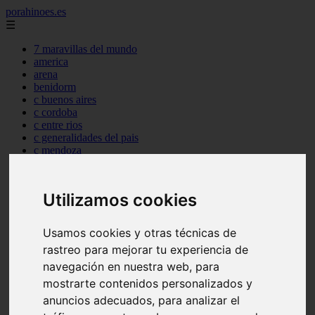
porahinoes.es
☰
7 maravillas del mundo
america
arena
benidorm
c buenos aires
c cordoba
c entre rios
c generalidades del pais
c mendoza
c neuquen
c provincias
c rio negro
Utilizamos cookies
c santa fe
c tierra de fuego
c tucuman
Usamos cookies y otras técnicas de
c zona austral
rastreo para mejorar tu experiencia de
carmen
category
navegación en nuestra web, para
destinos
mostrarte contenidos personalizados y
gijon
anuncios adecuados, para analizar el
lanzarote
live