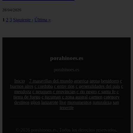
28/04/2026
1
2
3
Siguiente ›
Última »
porahinoes.es
porahinoes.es
Inicio
7 maravillas del mundo
america
arena
benidorm
c
buenos aires
c cordoba
c entre rios
c generalidades del pais
c
mendoza
c neuquen
c provincias
c rio negro
c santa fe
c
tierra de fuego
c tucuman
c zona austral
carmen
category
destinos
gijon
lanzarote
live
monumentos
naturaleza
san
tenerife
© 2026 porahinoes.es. Todos los derechos reservados.