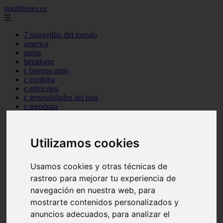
porahinoes.es
☰
7 maravillas del mundo
america
arena
benidorm
c buenos aires
c cordoba
c entre rios
c generalidades del pais
c mendoza
c neuquen
c provincias
c rio negro
Utilizamos cookies
c santa fe
c tierra de fuego
c tucuman
Usamos cookies y otras técnicas de
c zona austral
rastreo para mejorar tu experiencia de
carmen
category
navegación en nuestra web, para
destinos
mostrarte contenidos personalizados y
gijon
anuncios adecuados, para analizar el
lanzarote
live