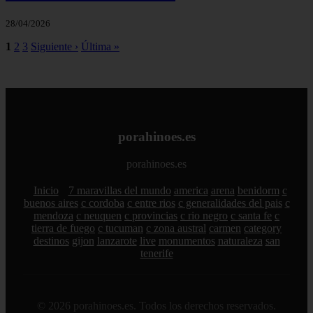
28/04/2026
1
2
3
Siguiente ›
Última »
porahinoes.es
porahinoes.es
Inicio
7 maravillas del mundo
america
arena
benidorm
c
buenos aires
c cordoba
c entre rios
c generalidades del pais
c
mendoza
c neuquen
c provincias
c rio negro
c santa fe
c
tierra de fuego
c tucuman
c zona austral
carmen
category
destinos
gijon
lanzarote
live
monumentos
naturaleza
san
tenerife
© 2026 porahinoes.es. Todos los derechos reservados.