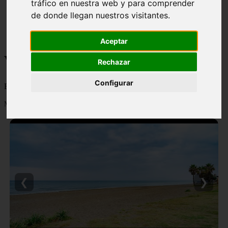
tráfico en nuestra web y para comprender
monumentos
de donde llegan nuestros visitantes.
naturaleza
san
tenerife
Aceptar
Viajes y turismo
Rechazar
Configurar
Blog sobre viajes y turismo, nacional e internacional, caro y barato
Mostrando 1 - 24 de 502 artículos
❮
❯