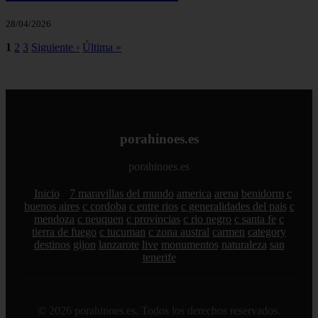
28/04/2026
1
2
3
Siguiente ›
Última »
porahinoes.es
porahinoes.es
Inicio
7 maravillas del mundo
america
arena
benidorm
c
buenos aires
c cordoba
c entre rios
c generalidades del pais
c
mendoza
c neuquen
c provincias
c rio negro
c santa fe
c
tierra de fuego
c tucuman
c zona austral
carmen
category
destinos
gijon
lanzarote
live
monumentos
naturaleza
san
tenerife
© 2026 porahinoes.es. Todos los derechos reservados.