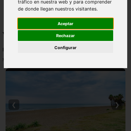
tráfico en nuestra web y para comprender
monumentos
de donde llegan nuestros visitantes.
naturaleza
san
tenerife
Aceptar
Viajes y turismo
Rechazar
Configurar
Blog sobre viajes y turismo, nacional e internacional, caro y barato
Mostrando 1 - 24 de 502 artículos
❮
❯