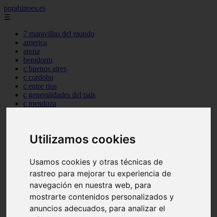
porahinoes.es
☰
7 maravillas del mundo
america
arena
benidorm
c buenos aires
c cordoba
c entre rios
c generalidades del pais
c mendoza
c neuquen
c provincias
c rio negro
Utilizamos cookies
c santa fe
c tierra de fuego
c tucuman
Usamos cookies y otras técnicas de
c zona austral
rastreo para mejorar tu experiencia de
carmen
category
navegación en nuestra web, para
destinos
mostrarte contenidos personalizados y
gijon
anuncios adecuados, para analizar el
lanzarote
live