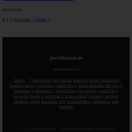
28/04/2026
1
2
3
Siguiente ›
Última »
porahinoes.es
porahinoes.es
Inicio
7 maravillas del mundo
america
arena
benidorm
c
buenos aires
c cordoba
c entre rios
c generalidades del pais
c
mendoza
c neuquen
c provincias
c rio negro
c santa fe
c
tierra de fuego
c tucuman
c zona austral
carmen
category
destinos
gijon
lanzarote
live
monumentos
naturaleza
san
tenerife
© 2026 porahinoes.es. Todos los derechos reservados.