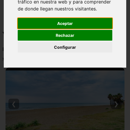
tráfico en nuestra web y para comprender
monumentos
de donde llegan nuestros visitantes.
naturaleza
san
tenerife
Aceptar
Viajes y turismo
Rechazar
Configurar
Blog sobre viajes y turismo, nacional e internacional, caro y barato
Mostrando 1 - 24 de 502 artículos
❮
❯