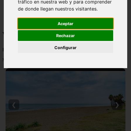
tráfico en nuestra web y para comprender
monumentos
de donde llegan nuestros visitantes.
naturaleza
san
tenerife
Aceptar
Viajes y turismo
Rechazar
Configurar
Blog sobre viajes y turismo, nacional e internacional, caro y barato
Mostrando 1 - 24 de 502 artículos
❮
❯