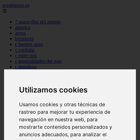
porahinoes.es
☰
7 maravillas del mundo
america
arena
benidorm
c buenos aires
c cordoba
c entre rios
c generalidades del pais
c mendoza
c neuquen
c provincias
c rio negro
Utilizamos cookies
c santa fe
c tierra de fuego
c tucuman
Usamos cookies y otras técnicas de
c zona austral
rastreo para mejorar tu experiencia de
carmen
category
navegación en nuestra web, para
destinos
mostrarte contenidos personalizados y
gijon
anuncios adecuados, para analizar el
lanzarote
live