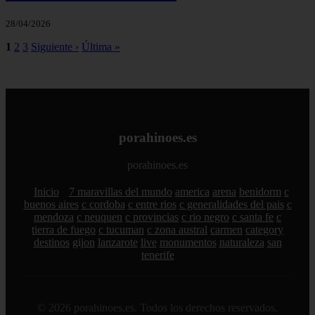
28/04/2026
1
2
3
Siguiente ›
Última »
porahinoes.es
porahinoes.es
Inicio
7 maravillas del mundo
america
arena
benidorm
c
buenos aires
c cordoba
c entre rios
c generalidades del pais
c
mendoza
c neuquen
c provincias
c rio negro
c santa fe
c
tierra de fuego
c tucuman
c zona austral
carmen
category
destinos
gijon
lanzarote
live
monumentos
naturaleza
san
tenerife
© 2026 porahinoes.es. Todos los derechos reservados.