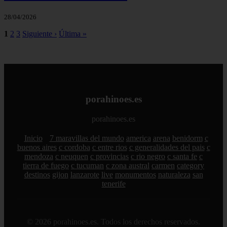
28/04/2026
1
2
3
Siguiente ›
Última »
porahinoes.es
porahinoes.es
Inicio
7 maravillas del mundo
america
arena
benidorm
c
buenos aires
c cordoba
c entre rios
c generalidades del pais
c
mendoza
c neuquen
c provincias
c rio negro
c santa fe
c
tierra de fuego
c tucuman
c zona austral
carmen
category
destinos
gijon
lanzarote
live
monumentos
naturaleza
san
tenerife
© 2026 porahinoes.es. Todos los derechos reservados.