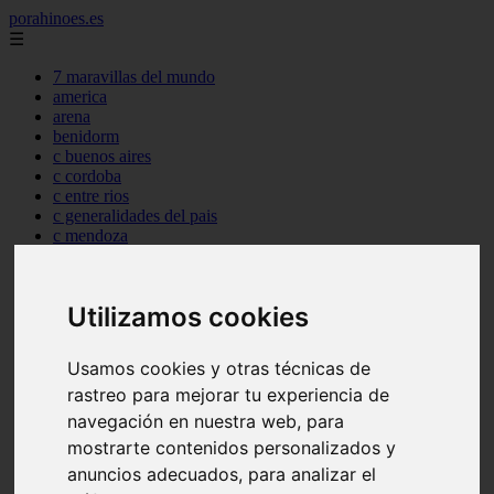
porahinoes.es
☰
7 maravillas del mundo
america
arena
benidorm
c buenos aires
c cordoba
c entre rios
c generalidades del pais
c mendoza
c neuquen
c provincias
c rio negro
Utilizamos cookies
c santa fe
c tierra de fuego
c tucuman
Usamos cookies y otras técnicas de
c zona austral
rastreo para mejorar tu experiencia de
carmen
category
navegación en nuestra web, para
destinos
mostrarte contenidos personalizados y
gijon
anuncios adecuados, para analizar el
lanzarote
live