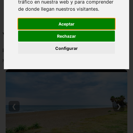
tráfico en nuestra web y para comprender
monumentos
de donde llegan nuestros visitantes.
naturaleza
san
tenerife
Aceptar
Viajes y turismo
Rechazar
Configurar
Blog sobre viajes y turismo, nacional e internacional, caro y barato
Mostrando 1 - 24 de 502 artículos
❮
❯