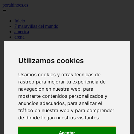
porahinoes.es
☰
Inicio
7 maravillas del mundo
america
arena
benidorm
c buenos aires
c cordoba
c entre rios
Utilizamos cookies
c generalidades del pais
c mendoza
Usamos cookies y otras técnicas de
c neuquen
c provincias
rastreo para mejorar tu experiencia de
c rio negro
navegación en nuestra web, para
c santa fe
mostrarte contenidos personalizados y
c tierra de fuego
c tucuman
anuncios adecuados, para analizar el
c zona austral
tráfico en nuestra web y para comprender
carmen
de donde llegan nuestros visitantes.
category
destinos
gijon
Aceptar
lanzarote