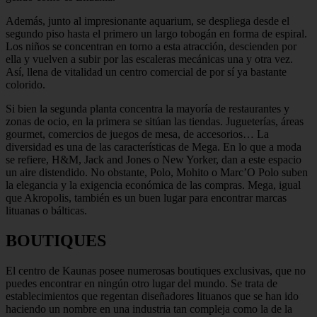
Además, junto al impresionante aquarium, se despliega desde el
segundo piso hasta el primero un largo tobogán en forma de espiral.
Los niños se concentran en torno a esta atracción, descienden por
ella y vuelven a subir por las escaleras mecánicas una y otra vez.
Así, llena de vitalidad un centro comercial de por sí ya bastante
colorido.
Si bien la segunda planta concentra la mayoría de restaurantes y
zonas de ocio, en la primera se sitúan las tiendas. Jugueterías, áreas
gourmet, comercios de juegos de mesa, de accesorios… La
diversidad es una de las características de Mega. En lo que a moda
se refiere, H&M, Jack and Jones o New Yorker, dan a este espacio
un aire distendido. No obstante, Polo, Mohito o Marc’O Polo suben
la elegancia y la exigencia económica de las compras. Mega, igual
que Akropolis, también es un buen lugar para encontrar marcas
lituanas o bálticas.
BOUTIQUES
El centro de Kaunas posee numerosas boutiques exclusivas, que no
puedes encontrar en ningún otro lugar del mundo. Se trata de
establecimientos que regentan diseñadores lituanos que se han ido
haciendo un nombre en una industria tan compleja como la de la