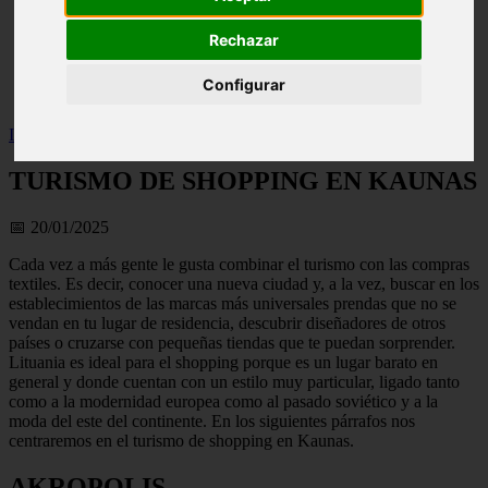
live
monumentos
Rechazar
naturaleza
san
Configurar
tenerife
Inicio
>
turismo
>
TURISMO DE SHOPPING EN KAUNAS
TURISMO DE SHOPPING EN KAUNAS
📅 20/01/2025
Cada vez a más gente le gusta combinar el turismo con las compras
textiles. Es decir, conocer una nueva ciudad y, a la vez, buscar en los
establecimientos de las marcas más universales prendas que no se
vendan en tu lugar de residencia, descubrir diseñadores de otros
países o cruzarse con pequeñas tiendas que te puedan sorprender.
Lituania es ideal para el shopping porque es un lugar barato en
general y donde cuentan con un estilo muy particular, ligado tanto
como a la modernidad europea como al pasado soviético y a la
moda del este del continente. En los siguientes párrafos nos
centraremos en el turismo de shopping en Kaunas.
AKROPOLIS