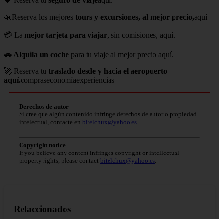
💗 Reserva tu
seguro de viaje
aquí.
🚁Reserva los mejores
tours y excursiones, al mejor precio,
aquí
💳 La
mejor tarjeta para viajar
, sin comisiones, aquí.
🚗 Alquila un coche
para tu viaje al mejor precio aquí.
🚀 Reserva tu
traslado desde y hacia el aeropuerto
aquí.
compraseconomíaexperiencias
Derechos de autor
Si cree que algún contenido infringe derechos de autor o propiedad
intelectual, contacte en
bitelchux@yahoo.es
.
Copyright notice
If you believe any content infringes copyright or intellectual
property rights, please contact
bitelchux@yahoo.es
.
Relaccionados