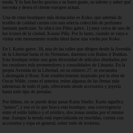
moda. Y lo han hecho gracias a su buen gusto, su talento y saber qué
necesita y desea el cliente europeo actual.
Una de estas boutiques más destacadas es Koko, que además de
textiles de calidad cuenta con una selecta colección de perfumes
bastante particular. Se ubica (en Pilies gatve, 1) muy cerca de uno de
los iconos de la ciudad, Kauno Pilis. Por lo tanto, cuando se vaya a
visitar este monumento resulta ideal darse una vuelta por Koko.
En I. Kanto gatve, 18, una de las calles que dirigen desde la Avenida
de la Libertad hasta el río Nemunas, daremos con Baltas ir Butikas.
Esta boutique reúne una gran diversidad de artículos diseñados por
los creadores más prometedores y consolidados de Lituania. En la
propia Avenida de la Libertad, en su número 27, se encuentra
Lakstingala ir Roze. Este establecimiento inspirado por la obra de
Oscar Wilde, como el anterior, reúne algunas de las firmas más
talentosas de todo el país, ofreciendo desde accesorios y joyería
hasta todo tipo de prendas.
Por último, no se puede dejar pasar Kartu Studio. Kartu significa
“juntos”, y eso es lo que busca esta boutique, una convergencia
entre el estilo báltico y el nórdico, dos zonas unidas por el mismo
mar. Aunque la tienda está especializada en mochilas, cuenta con
accesorios y ropa en general, sobre todo de invierno.