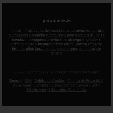
porahinoes.es
Inicio
7 maravillas del mundo
america
arena
benidorm
c
buenos aires
c cordoba
c entre rios
c generalidades del pais
c
mendoza
c neuquen
c provincias
c rio negro
c santa fe
c
tierra de fuego
c tucuman
c zona austral
carmen
category
destinos
gijon
lanzarote
live
monumentos
naturaleza
san
tenerife
© 2026 porahinoes.es. Todos los derechos reservados.
Sitemap
|
RSS
|
Política de Cookies
|
Política de Privacidad
|
Aviso legal
|
Contacto
|
Creado por 0lemiswebs SEO y
Diseño web
|
Libro sobre Cabañuelas