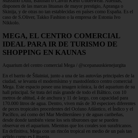
Massimo Dutti, Baltman o Calvin Klein Underwear. Además,
disponen de las marcas lituanas de mayor prestigio, Apranga o
Skinija, y de otras no tan establecidas en países como España. Es el
caso de S.Oliver, Takko Fashion o la empresa de Estonia Ivo
Nikkolo.
MEGA, EL CENTRO COMERCIAL
IDEAL PARA IR DE TURISMO DE
SHOPPING EN KAUNAS
Aquarium del centro comercial Mega / @scepanauskienejurgita
En el barrio de Šilainiai, junto a una de las autovías principales de la
ciudad, se levanta el modernísimo y mastodóntico centro comercial
Mega. Este espacio posee una imagen icónica, la del aquarium de su
hall principal. Se trata del más grande de todo el Báltico, con 10
metros de altitud, 4 de anchura y 11 de largo, con capacidad para
170.000 litros de agua. Dentro, viven más de 30 especioes diferentes
de peces tropicales procedentes del Océano Atlántico, el Índico y el
Pacífico, así como del Mar Mediterráneo y de aguas caribeñas,
desde donde también viene los seis tiburones que se pueden
observar en el aquarium. Mientras que los corales son surafricanos.
En definitiva, Mega con un rincón tropical en medio de un país tan
gélido como es Lituania.