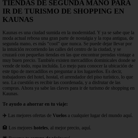
TIENDAS DE SEGUNDA MANO PARA
IR DE TURISMO DE SHOPPING EN
KAUNAS
Kaunas es una ciudad sumida en la modernidad. Y ya se sabe que la
moda actual rebosa una gran parte de nostalgia y la ropa antigua, de
segunda mano, es más “cool” que nunca. Se puede dejar llevar por
la intuición recorriendo las calles del centro de la ciudad, y se
cruzará con pequeñas tiendas en las que encontrar prendas vintage a
muy buen precio. También existen mercadillos dominicales donde se
vende de todo, ropa incluída. Lo mejo para conocer la ubicación de
este tipo de mercadillos es preguntar a los lugareños. Es decir,
trabajadores del hotel, hostal, el arrendador del piso turístico, lo que
sea. La cuestión es recibir las coordenada, y a disfrutar de las
compras. Ahora ya sabe las claves para ir de turismo de shopping en
Kaunas.
Te ayudo a ahorrar en tu viaje:
✈️
Las mejores ofertas de
Vuelos
a cualquier lugar del mundo aquí.
🏨 Los mejores
hoteles
, al mejor precio, aquí.