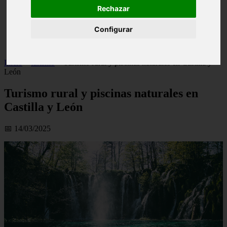
Rechazar
live
monumentos
naturaleza
Configurar
san
tenerife
Inicio
>
turismo
>
Turismo rural y piscinas naturales en Castilla y
León
Turismo rural y piscinas naturales en
Castilla y León
📅 14/03/2025