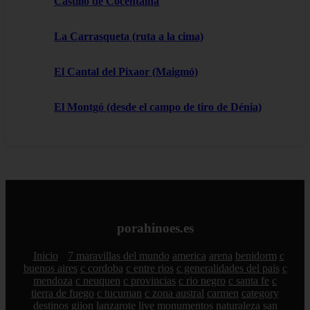
Castillo de Cocentaina
La Carrasqueta (ruta a la cima)
El Cantal del Pixaor (Maigmó)
El Montgó (desde el campo de tiro de Dénia)
porahinoes.es
Inicio
7 maravillas del mundo
america
arena
benidorm
c
buenos aires
c cordoba
c entre rios
c generalidades del pais
c
mendoza
c neuquen
c provincias
c rio negro
c santa fe
c
tierra de fuego
c tucuman
c zona austral
carmen
category
destinos
gijon
lanzarote
live
monumentos
naturaleza
san