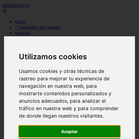
porahinoes.es
☰
Inicio
7 maravillas del mundo
america
arena
benidorm
c buenos aires
Utilizamos cookies
c cordoba
c entre rios
c generalidades del pais
Usamos cookies y otras técnicas de
c mendoza
c neuquen
rastreo para mejorar tu experiencia de
c provincias
navegación en nuestra web, para
c rio negro
mostrarte contenidos personalizados y
c santa fe
c tierra de fuego
anuncios adecuados, para analizar el
c tucuman
tráfico en nuestra web y para comprender
c zona austral
de donde llegan nuestros visitantes.
carmen
category
destinos
Aceptar
gijon
lanzarote