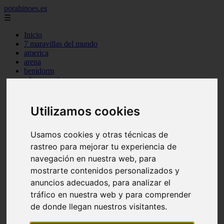
porahinoes.es
☰
Inicio
7 maravillas del mundo
america
arena
benidorm
c buenos aires
c cordoba
c entre rios
c generalidades del pais
Utilizamos cookies
c mendoza
c neuquen
Usamos cookies y otras técnicas de
c provincias
c rio negro
rastreo para mejorar tu experiencia de
c santa fe
navegación en nuestra web, para
c tierra de fuego
mostrarte contenidos personalizados y
c tucuman
c zona austral
anuncios adecuados, para analizar el
carmen
tráfico en nuestra web y para comprender
category
de donde llegan nuestros visitantes.
destinos
gijon
lanzarote