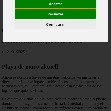
Aceptar
live
monumentos
naturaleza
Rechazar
san
tenerife
Configurar
Inicio
>
turismo
>
Alcudia webcam playa de muro
Alcudia webcam playa de muro
📅 21/01/2025
Playa de muro aktuell
Ahora es posible a través de nuestras webcams ver imágenes en
directo de Mallorca: lugares emblemáticos, pueblos costeros y
hermosas playas. Descubre la isla desde casa y toma nota de los
lugares que quieres visitar.
La cámara de Palma de Mallorca hace un recorrido desde el puerto
donde paran los grandes cruceros hasta la Catedral de Palma y el
Castillo de Bellver. Por la noche las imágenes con la iluminación de