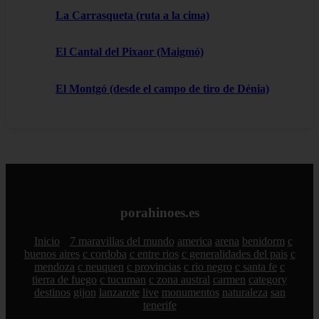
La Carrasqueta (ruta a la cima)
El Cantal del Pixaor (Maigmó)
El Montgó (desde el campo de tiro de Dénia)
porahinoes.es
Inicio
7 maravillas del mundo
america
arena
benidorm
c
buenos aires
c cordoba
c entre rios
c generalidades del pais
c
mendoza
c neuquen
c provincias
c rio negro
c santa fe
c
tierra de fuego
c tucuman
c zona austral
carmen
category
destinos
gijon
lanzarote
live
monumentos
naturaleza
san
tenerife