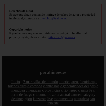
Derechos de autor
Si cree que algún contenido infringe derechos de autor o propiedad
intelectual, contacte en
bitelchux@yahoo.es
.
Copyright notice
If you believe any content infringes copyright or intellectual
property rights, please contact
bitelchux@yahoo.es
.
porahinoes.es
Inicio
7 maravillas del mundo
america
arena
benidorm
c
buenos aires
c cordoba
c entre rios
c generalidades del pais
c
mendoza
c neuquen
c provincias
c rio negro
c santa fe
c
tierra de fuego
c tucuman
c zona austral
carmen
category
destinos
gijon
lanzarote
live
monumentos
naturaleza
san
tenerife