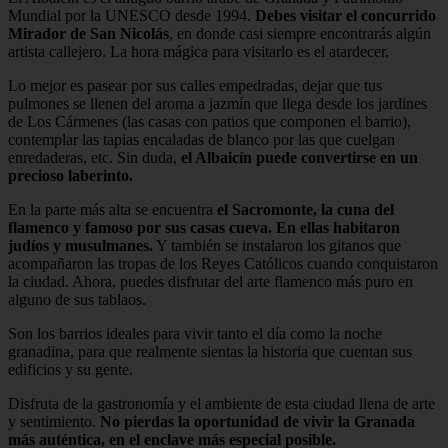
Mundial por la UNESCO desde 1994.
Debes visitar el concurrido
Mirador de San Nicolás
, en donde casi siempre encontrarás algún
artista callejero. La hora mágica para visitarlo es el atardecer.
Lo mejor es pasear por sus calles empedradas, dejar que tus
pulmones se llenen del aroma a jazmín que llega desde los jardines
de Los Cármenes (las casas con patios que componen el barrio),
contemplar las tapias encaladas de blanco por las que cuelgan
enredaderas, etc. Sin duda,
el Albaicín puede convertirse en un
precioso laberinto.
En la parte más alta se encuentra
el Sacromonte, la cuna del
flamenco y famoso por sus casas cueva. En ellas habitaron
judíos y musulmanes.
Y también se instalaron los gitanos que
acompañaron las tropas de los Reyes Católicos cuando conquistaron
la ciudad. Ahora, puedes disfrutar del arte flamenco más puro en
alguno de sus tablaos.
Son los barrios ideales para vivir tanto el día como la noche
granadina, para que realmente sientas la historia que cuentan sus
edificios y su gente.
Disfruta de la gastronomía y el ambiente de esta ciudad llena de arte
y sentimiento.
No pierdas la oportunidad de vivir la Granada
más auténtica, en el enclave más especial posible.