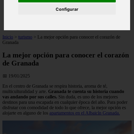
live
Configurar
monumentos
naturaleza
san
tenerife
Inicio
>
turismo
>
La mejor opción para conocer el corazón de
Granada
La mejor opción para conocer el corazón
de Granada
📅 19/01/2025
En el centro de Granada se respira historia, aroma de té,
multiculturalidad y arte.
Granada te cuenta su historia cuando
vas andando por sus calles.
Sin duda, es uno de los mejores
destinos para una escapada en cualquier época del año. Para poder
disfrutar con comodidad de todo lo que ofrece, la mejor opción es
alojarte en alguno de los
apartamentos en el Albaicín Granada.