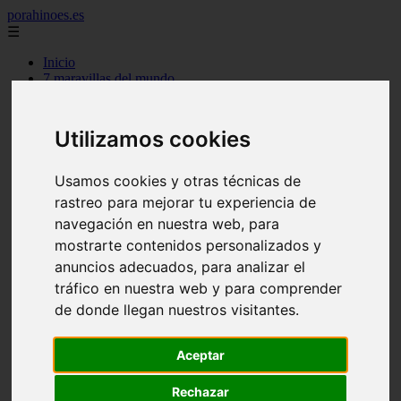
porahinoes.es
☰
Inicio
7 maravillas del mundo
america
arena
benidorm
Utilizamos cookies
c buenos aires
c cordoba
c entre rios
Usamos cookies y otras técnicas de
c generalidades del pais
rastreo para mejorar tu experiencia de
c mendoza
navegación en nuestra web, para
c neuquen
c provincias
mostrarte contenidos personalizados y
c rio negro
anuncios adecuados, para analizar el
c santa fe
tráfico en nuestra web y para comprender
c tierra de fuego
c tucuman
de donde llegan nuestros visitantes.
c zona austral
carmen
category
Aceptar
destinos
gijon
Rechazar
lanzarote