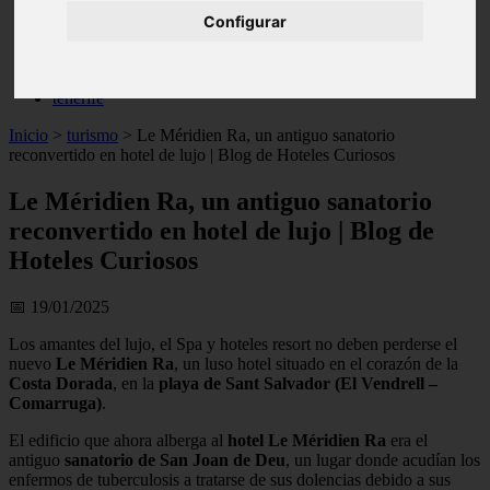
live
Configurar
monumentos
naturaleza
san
tenerife
Inicio
>
turismo
>
Le Méridien Ra, un antiguo sanatorio
reconvertido en hotel de lujo | Blog de Hoteles Curiosos
Le Méridien Ra, un antiguo sanatorio
reconvertido en hotel de lujo | Blog de
Hoteles Curiosos
📅 19/01/2025
Los amantes del lujo, el Spa y hoteles resort no deben perderse el
nuevo
Le Méridien Ra
, un luso hotel situado en el corazón de la
Costa Dorada
, en la
playa de Sant Salvador (El Vendrell –
Comarruga)
.
El edificio que ahora alberga al
hotel Le Méridien Ra
era el
antiguo
sanatorio de San Joan de Deu
, un lugar donde acudían los
enfermos de tuberculosis a tratarse de sus dolencias debido a sus