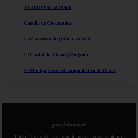
10 Rutas por Granada
Castillo de Cocentaina
La Carrasqueta (ruta a la cima)
El Cantal del Pixaor (Maigmó)
El Montgó (desde el campo de tiro de Dénia)
porahinoes.es
Inicio
7 maravillas del mundo
america
arena
benidorm
c