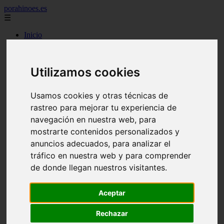
porahinoes.es
☰
Inicio
7 maravillas del mundo
america
arena
Utilizamos cookies
benidorm
c buenos aires
c cordoba
Usamos cookies y otras técnicas de
c entre rios
c generalidades del pais
rastreo para mejorar tu experiencia de
c mendoza
navegación en nuestra web, para
c neuquen
mostrarte contenidos personalizados y
c provincias
c rio negro
anuncios adecuados, para analizar el
c santa fe
tráfico en nuestra web y para comprender
c tierra de fuego
de donde llegan nuestros visitantes.
c tucuman
c zona austral
carmen
Aceptar
category
destinos
Rechazar
gijon
lanzarote