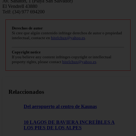
Av. Sanatori, 1 (Playa San Salvador)
El Vendrell 43880
Telf: (34) 977 694200
Derechos de autor
Si cree que algún contenido infringe derechos de autor o propiedad
intelectual, contacte en
bitelchux@yahoo.es
.
Copyright notice
If you believe any content infringes copyright or intellectual
property rights, please contact
bitelchux@yahoo.es
.
Relaccionados
Del aeropuerto al centro de Kaunas
10 LAGOS DE BAVIERA INCREÍBLES A
LOS PIES DE LOS ALPES