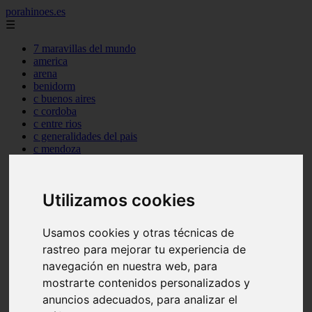
porahinoes.es
☰
7 maravillas del mundo
america
arena
benidorm
c buenos aires
c cordoba
c entre rios
c generalidades del pais
c mendoza
c neuquen
c provincias
c rio negro
Utilizamos cookies
c santa fe
c tierra de fuego
c tucuman
Usamos cookies y otras técnicas de
c zona austral
rastreo para mejorar tu experiencia de
carmen
category
navegación en nuestra web, para
destinos
mostrarte contenidos personalizados y
gijon
anuncios adecuados, para analizar el
lanzarote
live