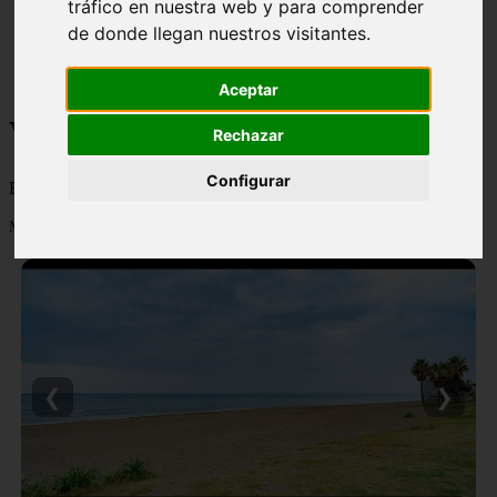
tráfico en nuestra web y para comprender
monumentos
de donde llegan nuestros visitantes.
naturaleza
san
tenerife
Aceptar
Viajes y turismo
Rechazar
Configurar
Blog sobre viajes y turismo, nacional e internacional, caro y barato
Mostrando 1 - 24 de 502 artículos
❮
❯