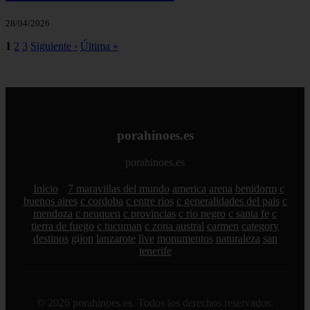
28/04/2026
1
2
3
Siguiente ›
Última »
porahinoes.es
porahinoes.es
Inicio
7 maravillas del mundo
america
arena
benidorm
c
buenos aires
c cordoba
c entre rios
c generalidades del pais
c
mendoza
c neuquen
c provincias
c rio negro
c santa fe
c
tierra de fuego
c tucuman
c zona austral
carmen
category
destinos
gijon
lanzarote
live
monumentos
naturaleza
san
tenerife
© 2026 porahinoes.es. Todos los derechos reservados.