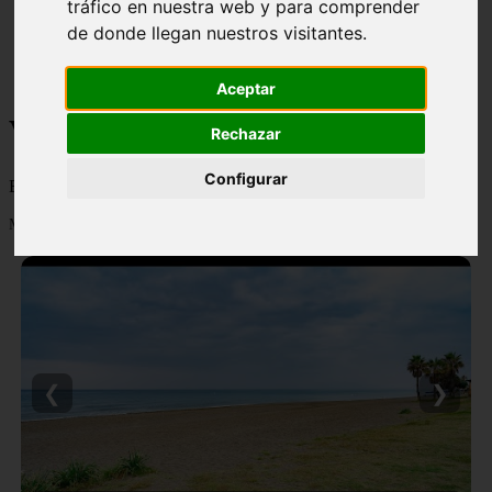
tráfico en nuestra web y para comprender
monumentos
de donde llegan nuestros visitantes.
naturaleza
san
tenerife
Aceptar
Viajes y turismo
Rechazar
Configurar
Blog sobre viajes y turismo, nacional e internacional, caro y barato
Mostrando 1 - 24 de 502 artículos
❮
❯