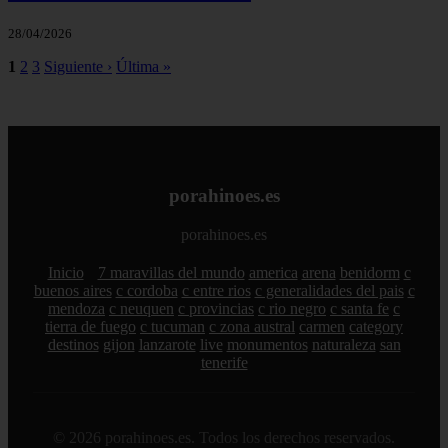
28/04/2026
1
2
3
Siguiente ›
Última »
porahinoes.es
porahinoes.es
Inicio
7 maravillas del mundo
america
arena
benidorm
c
buenos aires
c cordoba
c entre rios
c generalidades del pais
c
mendoza
c neuquen
c provincias
c rio negro
c santa fe
c
tierra de fuego
c tucuman
c zona austral
carmen
category
destinos
gijon
lanzarote
live
monumentos
naturaleza
san
tenerife
© 2026 porahinoes.es. Todos los derechos reservados.