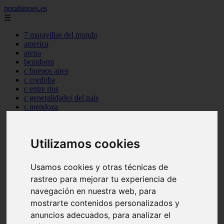
porahinoes.es
☰
7 maravillas del mundo
america
arena
benidorm
c buenos aires
c cordoba
c entre rios
c generalidades del pais
c mendoza
c neuquen
c provincias
c rio negro
Utilizamos cookies
c santa fe
c tierra de fuego
c tucuman
Usamos cookies y otras técnicas de
c zona austral
rastreo para mejorar tu experiencia de
carmen
category
navegación en nuestra web, para
destinos
mostrarte contenidos personalizados y
gijon
anuncios adecuados, para analizar el
lanzarote
live