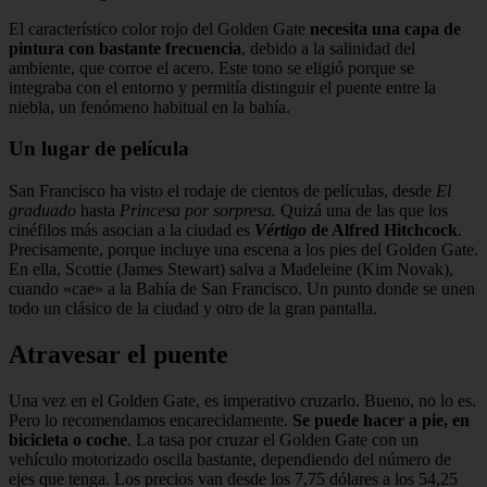
El característico color rojo del Golden Gate
necesita una capa de
pintura con bastante frecuencia
, debido a la salinidad del
ambiente, que corroe el acero. Este tono se eligió porque se
integraba con el entorno y permitía distinguir el puente entre la
niebla, un fenómeno habitual en la bahía.
Un lugar de película
San Francisco ha visto el rodaje de cientos de películas, desde
El
graduado
hasta
Princesa por sorpresa.
Quizá una de las que los
cinéfilos más asocian a la ciudad es
Vértigo
de Alfred Hitchcock
.
Precisamente, porque incluye una escena a los pies del Golden Gate.
En ella, Scottie (James Stewart) salva a Madeleine (Kim Novak),
cuando «cae» a la Bahía de San Francisco. Un punto donde se unen
todo un clásico de la ciudad y otro de la gran pantalla.
Atravesar el puente
Una vez en el Golden Gate, es imperativo cruzarlo. Bueno, no lo es.
Pero lo recomendamos encarecidamente.
Se puede hacer a pie, en
bicicleta o coche
. La tasa por cruzar el Golden Gate con un
vehículo motorizado oscila bastante, dependiendo del número de
ejes que tenga. Los precios van desde los 7,75 dólares a los 54,25