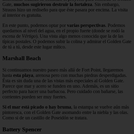
Gate,
muchos sugirieron destruir la fortaleza
. Sin embargo,
Strauss hizo un rediseño para que éste pasara por encima. La visita
al interior es gratuita.
En este punto, podemos optar por
varias perspectivas
. Podemos
quedarnos al nivel del agua, en el propio fuerte (donde se rodó la
escena de
Vértigo
). Una vista algo menos conocida que la de las
típicas postales. O podemos subir la colina y admirar el Golden Gate
de tú a tú, desde este lugar mítico.
Marshall Beach
Si continuamos nuestro paseo más allá de Fort Point, llegaremos
hasta
esta playa
, arenosa pero con muchas piedras desperdigadas.
Ésta es sin duda una de las vistas más especiales al Golden Gate.
Parece que mar y acero se funden en uno. Además, es un sitio
perfecto para hacer una barbacoa. Pero cuidado con bañarse, las
corrientes pueden ser muy fuertes.
Si el mar está picado o hay bruma
, la estampa se vuelve aún más
pintoresca, con el Golden Gate asomando entre la niebla y las olas.
Como si de un castillo de Poseidón se tratara.
Battery Spencer