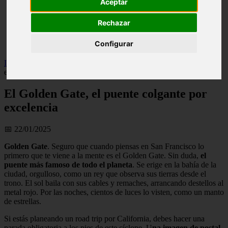
Aceptar
live
monumentos
Rechazar
naturaleza
san
Configurar
tenerife
Inicio
>
turismo
>
El Golden Gate, el puente colgante por
excelencia
El Golden Gate, el puente colgante por
excelencia
📅 22/01/2025
Golden Gate
. Seguro que cuando piensas en San Francisco lo
primero que te viene a la mente es el Golden Gate. Sin duda,
el
puente más famoso de todo el planeta
. Se erige en la bahía de la
ciudad, orgulloso, como un rey que observa sus tierras desde el
trono. El sol baila con sus cables y remaches, arrancando destellos al
metal rojo. Por las noches, cientos de luces lo visten, como un manto
de estrellas.
Si estás planeando un road trip por California, debes hacer una
parada obligatoria a los pies de este cíclope. U
na imagen de postal
,