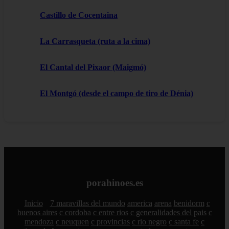
Castillo de Cocentaina
La Carrasqueta (ruta a la cima)
El Cantal del Pixaor (Maigmó)
El Montgó (desde el campo de tiro de Dénia)
porahinoes.es
Inicio
7 maravillas del mundo
america
arena
benidorm
c
buenos aires
c cordoba
c entre rios
c generalidades del pais
c
mendoza
c neuquen
c provincias
c rio negro
c santa fe
c