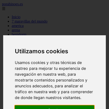
porahinoes.es
☰
Inicio
7 maravillas del mundo
america
arena
benidorm
c buenos aires
c cordoba
c entre rios
Utilizamos cookies
c generalidades del pais
c mendoza
c neuquen
Usamos cookies y otras técnicas de
c provincias
rastreo para mejorar tu experiencia de
c rio negro
c santa fe
navegación en nuestra web, para
c tierra de fuego
mostrarte contenidos personalizados y
c tucuman
anuncios adecuados, para analizar el
c zona austral
carmen
tráfico en nuestra web y para comprender
category
de donde llegan nuestros visitantes.
destinos
gijon
lanzarote