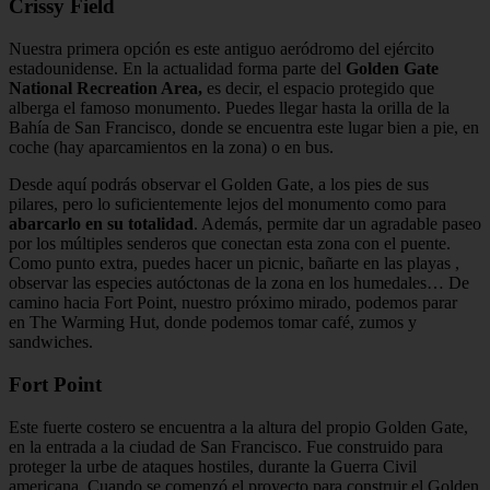
Crissy Field
Nuestra primera opción es este antiguo aeródromo del ejército
estadounidense. En la actualidad forma parte del
Golden Gate
National Recreation Area,
es decir, el espacio protegido que
alberga el famoso monumento. Puedes llegar hasta la orilla de la
Bahía de San Francisco, donde se encuentra este lugar bien a pie, en
coche (hay aparcamientos en la zona) o en bus.
Desde aquí podrás observar el Golden Gate, a los pies de sus
pilares, pero lo suficientemente lejos del monumento como para
abarcarlo en su totalidad
. Además, permite dar un agradable paseo
por los múltiples senderos que conectan esta zona con el puente.
Como punto extra, puedes hacer un picnic, bañarte en las playas ,
observar las especies autóctonas de la zona en los humedales… De
camino hacia Fort Point, nuestro próximo mirado, podemos parar
en The Warming Hut, donde podemos tomar café, zumos y
sandwiches.
Fort Point
Este fuerte costero se encuentra a la altura del propio Golden Gate,
en la entrada a la ciudad de San Francisco. Fue construido para
proteger la urbe de ataques hostiles, durante la Guerra Civil
americana. Cuando se comenzó el proyecto para construir el Golden