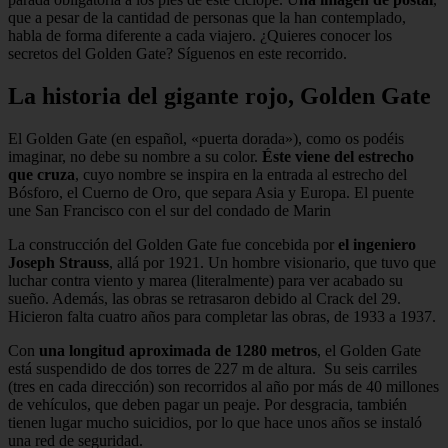
que a pesar de la cantidad de personas que la han contemplado,
habla de forma diferente a cada viajero. ¿Quieres conocer los
secretos del Golden Gate? Síguenos en este recorrido.
La historia del gigante rojo, Golden Gate
El Golden Gate (en español, «puerta dorada»), como os podéis
imaginar, no debe su nombre a su color.
Éste viene del estrecho
que cruza
, cuyo nombre se inspira en la entrada al estrecho del
Bósforo, el Cuerno de Oro, que separa Asia y Europa. El puente
une San Francisco con el sur del condado de Marin
La construcción del Golden Gate fue concebida por
el ingeniero
Joseph Strauss
, allá por 1921. Un hombre visionario, que tuvo que
luchar contra viento y marea (literalmente) para ver acabado su
sueño. Además, las obras se retrasaron debido al Crack del 29.
Hicieron falta cuatro años para completar las obras, de 1933 a 1937.
Con
una longitud aproximada de 1280 metros
, el Golden Gate
está suspendido de dos torres de 227 m de altura. Su seis carriles
(tres en cada dirección) son recorridos al año por más de 40 millones
de vehículos, que deben pagar un peaje. Por desgracia, también
tienen lugar mucho suicidios, por lo que hace unos años se instaló
una red de seguridad.