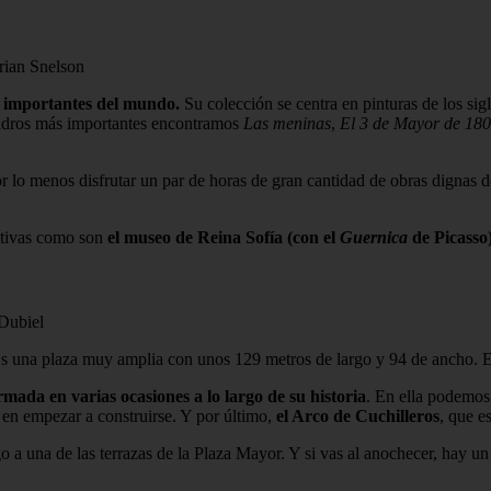
rian Snelson
 importantes del mundo.
Su colección se centra en pinturas de los si
adros más importantes encontramos
Las meninas
,
El 3 de Mayor de 1808
or lo menos disfrutar un par de horas de gran cantidad de obras dignas d
nativas como son
el museo de Reina Sofía (con el
Guernica
de Picasso
Dubiel
Es una plaza muy amplia con unos 129 metros de largo y 94 de ancho. Es
rmada en varias ocasiones a lo largo de su historia
. En ella podemos
 en empezar a construirse. Y por último,
el Arco de Cuchilleros
, que e
go a una de las terrazas de la Plaza Mayor. Y si vas al anochecer, hay u