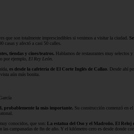
es que son totalmente imprescindibles si venimos a visitar la ciudad.
Se
 casas y afectó a casi 50 calles.
es, tiendas y cines/teatros.
Hablamos de restaurantes muy selectos y
mo por ejemplo,
El Rey León.
nida,
es desde la cafetería de El Corte Inglés de Callao
. Desde ahí p
vista aún más bonita.
García
id, probablemente la más importante.
Su construcción comenzó en el s
atonal.
 muy conocidos, que son:
La estatua del Oso y el Madroño, El Reloj 
 las campanadas de fin de año. Y el kilómetro cero es desde donde comi