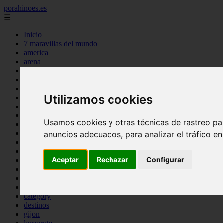
porahinoes.es
☰
Inicio
7 maravillas del mundo
america
arena
benidorm
c buenos aires
c cordoba
Utilizamos cookies
c entre rios
c generalidades del pais
c mendoza
Usamos cookies y otras técnicas de rastreo pa
c neuquen
c provincias
anuncios adecuados, para analizar el tráfico e
c rio negro
c santa fe
Aceptar
Rechazar
Configurar
c tierra de fuego
c tucuman
c zona austral
carmen
category
destinos
gijon
lanzarote