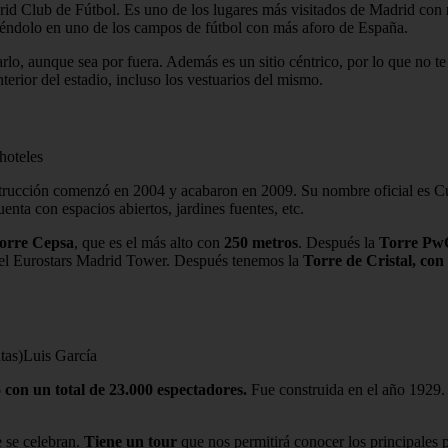
drid Club de Fútbol. Es uno de los lugares más visitados de Madrid con
tiéndolo en uno de los campos de fútbol con más aforo de España.
arlo, aunque sea por fuera. Además es un sitio céntrico, por lo que no te
nterior del estadio, incluso los vestuarios del mismo.
hoteles
rucción comenzó en 2004 y acabaron en 2009. Su nombre oficial es C
enta con espacios abiertos, jardines fuentes, etc.
orre Cepsa
, que es el más alto con
250 metros
. Después la
Torre Pw
 el Eurostars Madrid Tower. Después tenemos la
Torre de Cristal, con
Luis García
con un total de 23.000 espectadores.
Fue construida en el año 1929. 
e se celebran.
Tiene un tour
que nos permitirá conocer los principales pu