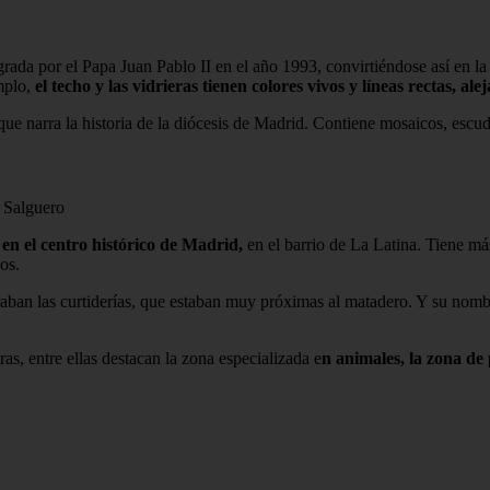
ada por el Papa Juan Pablo II en el año 1993, convirtiéndose así en la
emplo,
el techo y las vidrieras tienen colores vivos y líneas rectas, alej
que narra la historia de la diócesis de Madrid. Contiene mosaicos, es
 Salguero
 en el centro histórico de Madrid,
en el barrio de La Latina. Tiene m
uos.
raban las curtiderías, que estaban muy próximas al matadero. Y su nom
as, entre ellas destacan la zona especializada e
n animales, la zona de