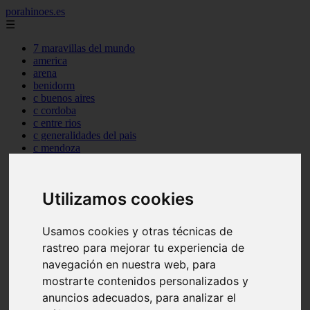
porahinoes.es
☰
7 maravillas del mundo
america
arena
benidorm
c buenos aires
c cordoba
c entre rios
c generalidades del pais
c mendoza
c neuquen
c provincias
c rio negro
Utilizamos cookies
c santa fe
c tierra de fuego
c tucuman
Usamos cookies y otras técnicas de
c zona austral
rastreo para mejorar tu experiencia de
carmen
category
navegación en nuestra web, para
destinos
mostrarte contenidos personalizados y
gijon
anuncios adecuados, para analizar el
lanzarote
live