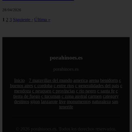
28/04/2026
1
2
3
Siguiente ›
Última »
porahinoes.es
porahinoes.es
Inicio
7 maravillas del mundo
america
arena
benidorm
c
buenos aires
c cordoba
c entre rios
c generalidades del pais
c
mendoza
c neuquen
c provincias
c rio negro
c santa fe
c
tierra de fuego
c tucuman
c zona austral
carmen
category
destinos
gijon
lanzarote
live
monumentos
naturaleza
san
tenerife
© 2026 porahinoes.es. Todos los derechos reservados.