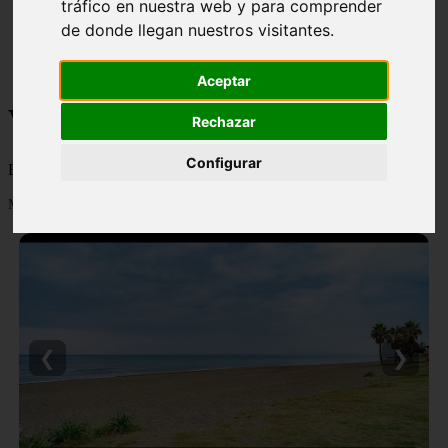
tráfico en nuestra web y para comprender
monumentos
de donde llegan nuestros visitantes.
naturaleza
san
tenerife
Aceptar
Viajes y turismo
Rechazar
Configurar
Blog sobre viajes y turismo, nacional e internacional, caro y barato
Mostrando 1 - 24 de 502 artículos
❮
❯