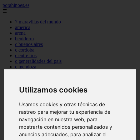
porahinoes.es
☰
7 maravillas del mundo
america
arena
benidorm
c buenos aires
c cordoba
c entre rios
c generalidades del pais
c mendoza
c neuquen
c provincias
c rio negro
Utilizamos cookies
c santa fe
c tierra de fuego
c tucuman
Usamos cookies y otras técnicas de
c zona austral
rastreo para mejorar tu experiencia de
carmen
category
navegación en nuestra web, para
destinos
mostrarte contenidos personalizados y
gijon
anuncios adecuados, para analizar el
lanzarote
live