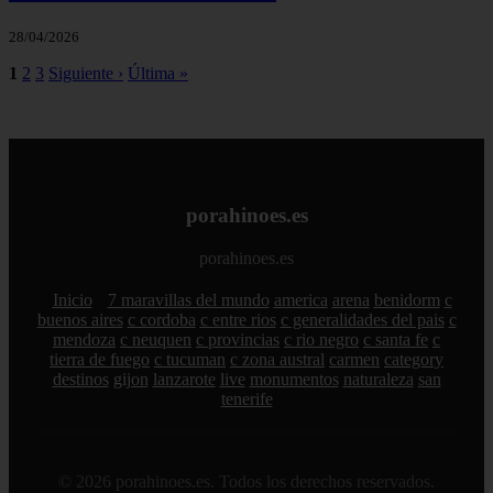
28/04/2026
1
2
3
Siguiente ›
Última »
porahinoes.es
porahinoes.es
Inicio
7 maravillas del mundo
america
arena
benidorm
c
buenos aires
c cordoba
c entre rios
c generalidades del pais
c
mendoza
c neuquen
c provincias
c rio negro
c santa fe
c
tierra de fuego
c tucuman
c zona austral
carmen
category
destinos
gijon
lanzarote
live
monumentos
naturaleza
san
tenerife
© 2026 porahinoes.es. Todos los derechos reservados.