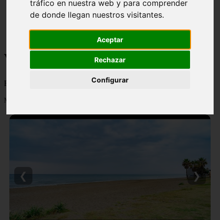
tráfico en nuestra web y para comprender
monumentos
de donde llegan nuestros visitantes.
naturaleza
san
tenerife
Aceptar
Viajes y turismo
Rechazar
Configurar
Blog sobre viajes y turismo, nacional e internacional, caro y barato
Mostrando 1 - 24 de 502 artículos
❮
❯