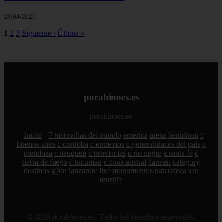
28/04/2026
1
2
3
Siguiente ›
Última »
porahinoes.es
porahinoes.es
Inicio
7 maravillas del mundo
america
arena
benidorm
c
buenos aires
c cordoba
c entre rios
c generalidades del pais
c
mendoza
c neuquen
c provincias
c rio negro
c santa fe
c
tierra de fuego
c tucuman
c zona austral
carmen
category
destinos
gijon
lanzarote
live
monumentos
naturaleza
san
tenerife
© 2026 porahinoes.es. Todos los derechos reservados.