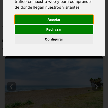
tráfico en nuestra web y para comprender
monumentos
de donde llegan nuestros visitantes.
naturaleza
san
tenerife
Aceptar
Viajes y turismo
Rechazar
Configurar
Blog sobre viajes y turismo, nacional e internacional, caro y barato
Mostrando 1 - 24 de 502 artículos
❮
❯