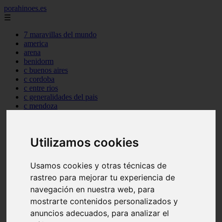
porahinoes.es
☰
7 maravillas del mundo
america
arena
benidorm
c buenos aires
c cordoba
c entre rios
c generalidades del pais
c mendoza
c neuquen
c provincias
c rio negro
Utilizamos cookies
c santa fe
c tierra de fuego
c tucuman
Usamos cookies y otras técnicas de
c zona austral
rastreo para mejorar tu experiencia de
carmen
category
navegación en nuestra web, para
destinos
mostrarte contenidos personalizados y
gijon
anuncios adecuados, para analizar el
lanzarote
live