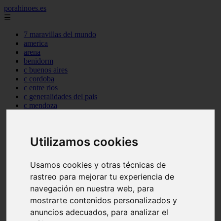
porahinoes.es
☰
7 maravillas del mundo
america
arena
benidorm
c buenos aires
c cordoba
c entre rios
c generalidades del pais
c mendoza
c neuquen
c provincias
c rio negro
Utilizamos cookies
c santa fe
c tierra de fuego
c tucuman
Usamos cookies y otras técnicas de
c zona austral
rastreo para mejorar tu experiencia de
carmen
category
navegación en nuestra web, para
destinos
mostrarte contenidos personalizados y
gijon
anuncios adecuados, para analizar el
lanzarote
live