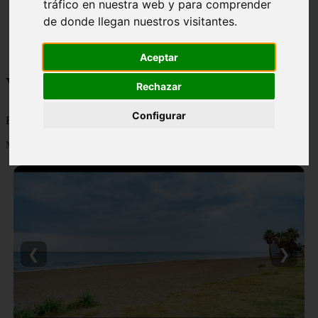
tráfico en nuestra web y para comprender
monumentos
de donde llegan nuestros visitantes.
naturaleza
san
tenerife
Aceptar
Viajes y turismo
Rechazar
Configurar
Blog sobre viajes y turismo, nacional e internacional, caro y barato
Mostrando 1 - 24 de 502 artículos
❮
❯