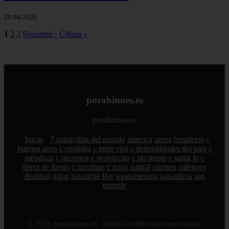
28/04/2026
1
2
3
Siguiente ›
Última »
porahinoes.es
porahinoes.es
Inicio
7 maravillas del mundo
america
arena
benidorm
c
buenos aires
c cordoba
c entre rios
c generalidades del pais
c
mendoza
c neuquen
c provincias
c rio negro
c santa fe
c
tierra de fuego
c tucuman
c zona austral
carmen
category
destinos
gijon
lanzarote
live
monumentos
naturaleza
san
tenerife
© 2026 porahinoes.es. Todos los derechos reservados.