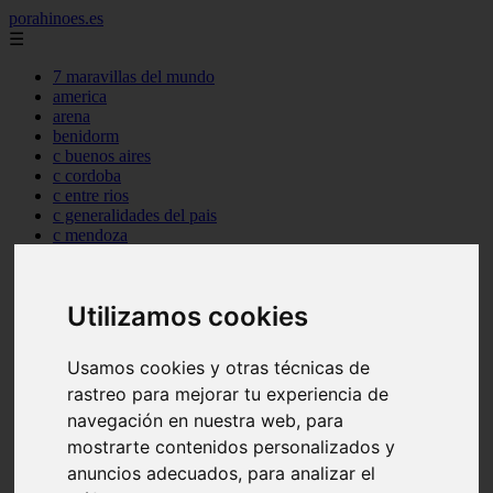
porahinoes.es
☰
7 maravillas del mundo
america
arena
benidorm
c buenos aires
c cordoba
c entre rios
c generalidades del pais
c mendoza
c neuquen
c provincias
c rio negro
Utilizamos cookies
c santa fe
c tierra de fuego
c tucuman
Usamos cookies y otras técnicas de
c zona austral
rastreo para mejorar tu experiencia de
carmen
category
navegación en nuestra web, para
destinos
mostrarte contenidos personalizados y
gijon
anuncios adecuados, para analizar el
lanzarote
live