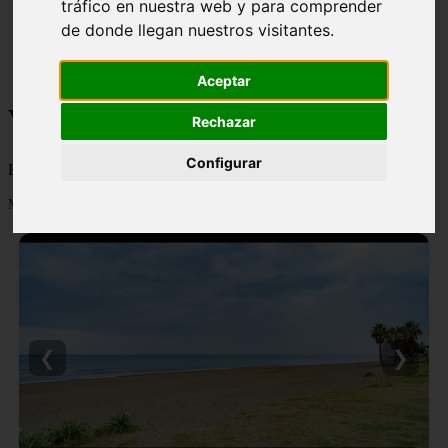
tráfico en nuestra web y para comprender
monumentos
de donde llegan nuestros visitantes.
naturaleza
san
tenerife
Aceptar
Viajes y turismo
Rechazar
Configurar
Blog sobre viajes y turismo, nacional e internacional, caro y barato
Mostrando 1 - 24 de 502 artículos
❮
❯