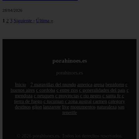
28/04/2026
1
2
3
Siguiente ›
Última »
porahinoes.es
porahinoes.es
Inicio
7 maravillas del mundo
america
arena
benidorm
c
buenos aires
c cordoba
c entre rios
c generalidades del pais
c
mendoza
c neuquen
c provincias
c rio negro
c santa fe
c
tierra de fuego
c tucuman
c zona austral
carmen
category
destinos
gijon
lanzarote
live
monumentos
naturaleza
san
tenerife
© 2026 porahinoes.es. Todos los derechos reservados.