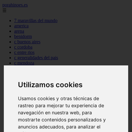
porahinoes.es
☰
7 maravillas del mundo
america
arena
benidorm
c buenos aires
c cordoba
c entre rios
c generalidades del pais
c mendoza
c neuquen
c provincias
c rio negro
Utilizamos cookies
c santa fe
c tierra de fuego
c tucuman
Usamos cookies y otras técnicas de
c zona austral
rastreo para mejorar tu experiencia de
carmen
category
navegación en nuestra web, para
destinos
mostrarte contenidos personalizados y
gijon
anuncios adecuados, para analizar el
lanzarote
live