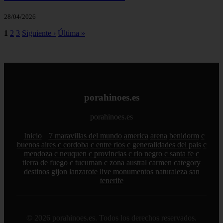
28/04/2026
1
2
3
Siguiente ›
Última »
porahinoes.es
porahinoes.es
Inicio
7 maravillas del mundo
america
arena
benidorm
c
buenos aires
c cordoba
c entre rios
c generalidades del pais
c
mendoza
c neuquen
c provincias
c rio negro
c santa fe
c
tierra de fuego
c tucuman
c zona austral
carmen
category
destinos
gijon
lanzarote
live
monumentos
naturaleza
san
tenerife
© 2026 porahinoes.es. Todos los derechos reservados.