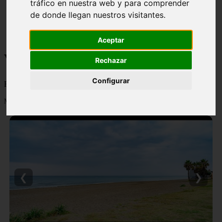
tráfico en nuestra web y para comprender
monumentos
de donde llegan nuestros visitantes.
naturaleza
san
tenerife
Aceptar
Viajes y turismo
Rechazar
Configurar
Blog sobre viajes y turismo, nacional e internacional, caro y barato
Mostrando 1 - 24 de 502 artículos
❮
❯