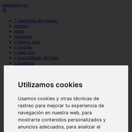
porahinoes.es
☰
7 maravillas del mundo
america
arena
benidorm
c buenos aires
c cordoba
c entre rios
c generalidades del pais
c mendoza
c neuquen
c provincias
c rio negro
Utilizamos cookies
c santa fe
c tierra de fuego
c tucuman
Usamos cookies y otras técnicas de
c zona austral
rastreo para mejorar tu experiencia de
carmen
category
navegación en nuestra web, para
destinos
mostrarte contenidos personalizados y
gijon
anuncios adecuados, para analizar el
lanzarote
live