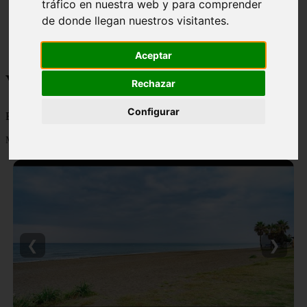
tráfico en nuestra web y para comprender
monumentos
de donde llegan nuestros visitantes.
naturaleza
san
tenerife
Aceptar
Viajes y turismo
Rechazar
Configurar
Blog sobre viajes y turismo, nacional e internacional, caro y barato
Mostrando 1 - 24 de 502 artículos
❮
❯