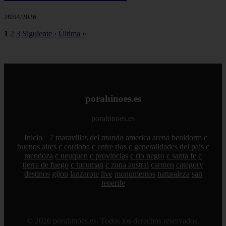
28/04/2026
1
2
3
Siguiente ›
Última »
porahinoes.es
porahinoes.es
Inicio
7 maravillas del mundo
america
arena
benidorm
c
buenos aires
c cordoba
c entre rios
c generalidades del pais
c
mendoza
c neuquen
c provincias
c rio negro
c santa fe
c
tierra de fuego
c tucuman
c zona austral
carmen
category
destinos
gijon
lanzarote
live
monumentos
naturaleza
san
tenerife
© 2026 porahinoes.es. Todos los derechos reservados.